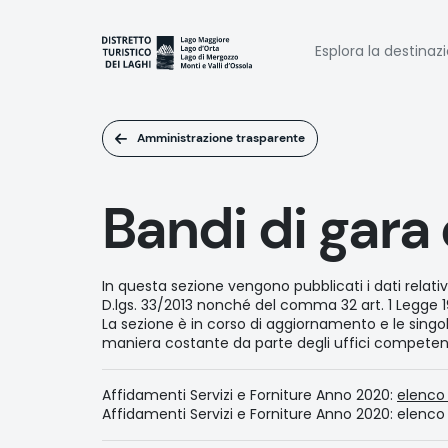
Salta
al
Naviga
contenuto
Esplora la destinaz
principale
princi
Amministrazione trasparente
Bandi di gara 
In questa sezione vengono pubblicati i dati relativi a
D.lgs. 33/2013 nonché del comma 32 art. 1 Legge 1
La sezione è in corso di aggiornamento e le sin
maniera costante da parte degli uffici competent
Affidamenti Servizi e Forniture Anno 2020:
elenco
Affidamenti Servizi e Forniture Anno 2020: elenco