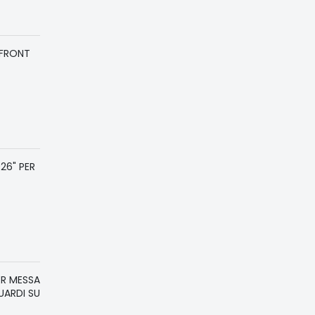
 FRONT
26" PER
ER MESSA
UARDI SU