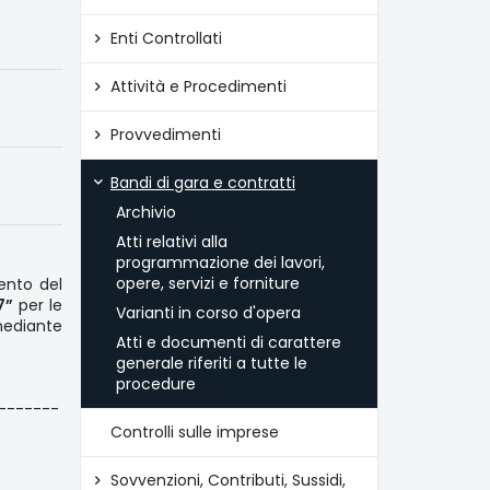
Enti Controllati
Attività e Procedimenti
Provvedimenti
Bandi di gara e contratti
Archivio
Atti relativi alla
programmazione dei lavori,
opere, servizi e forniture
mento del
7”
per le
Varianti in corso d'opera
 mediante
Atti e documenti di carattere
generale riferiti a tutte le
procedure
-------
Controlli sulle imprese
Sovvenzioni, Contributi, Sussidi,