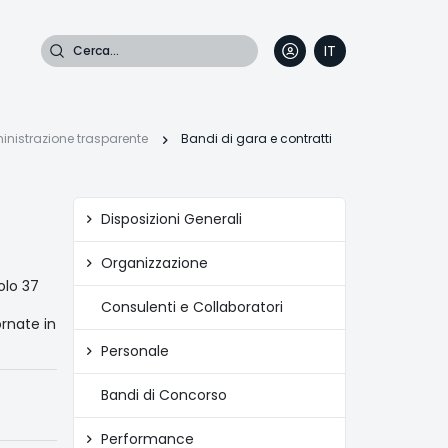
Cerca
IT
DE
EN
FR
iole
nistrazione trasparente
Bandi di gara e contratti
Amministrazione
Disposizioni Generali
trasparente
ne
Organizzazione
colo 37
Consulenti e Collaboratori
rnate in
Personale
Bandi di Concorso
Performance