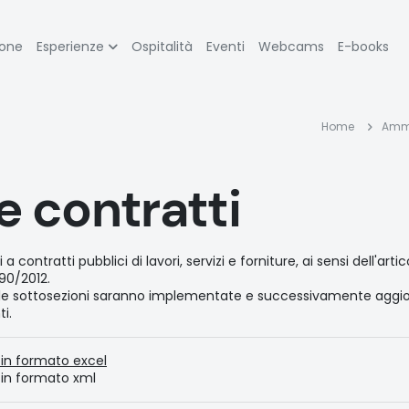
zione
ione
Esperienze
Ospitalità
Eventi
Webcams
E-books
pale
Bric
Home
Ammi
di
e contratti
pa
 contratti pubblici di lavori, servizi e forniture, ai sensi dell'arti
90/2012.
gole sottosezioni saranno implementate e successivamente aggio
i.
 in formato excel
 in formato xml