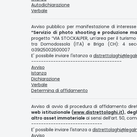
Autodichiarazione
Verbale
Avviso pubblico per manifestazione di interesse 
“Servizio di photo shooting e produzione ma
progetto “VIA STOCKALPER, un’area per il turismo 
tra Domodossola (ITA) e Briga (CH): 4 seco
G39I25002600007
E' possibile inviare l'istanza a
distrettolaghi@legalm
-------------------------------------
Avviso
Istanza
Dichiarazione
Verbale
Determina di affidamento
Avviso di avvio di procedura di affidamento dire
web istituzionale (
www.distrettolaghi.it
), deg
altro asset immateriale
ai sensi dell’art. 50, c
-----------------------------
E' possibile inviare l'istanza a
distrettolaghi@legalm
Avviso