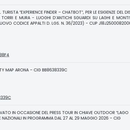
L TURISTA “EXPERIENCE FINDER – CHATBOT”, PER LE ESIGENZE DEL D
, TORRI E MURA - LUOGHI D’ANTICHI SGUARDI SU LAGHI E MONTI”
(NUOVO CODICE APPALTI D. LGS. N. 36/2023) - CUP J18J250008200
D88F4
ITY MAP ARONA – CIG BB8638339C
38339C
IVATO IN OCCASIONE DEL PRESS TOUR IN CHIAVE OUTDOOR “LAGO
TE NAZIONALI IN PROGRAMMA DAL 27 AL 29 MAGGIO 2026 – CIG