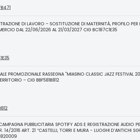
FB471
STRAZIONE DI LAVORO – SOSTITUZIONE DI MATERNITÀ, PROFILO PER
ERCIO DAL 22/06/2026 AL 21/03/2027 CIG BC187C1E35
C1E35
ALE PROMOZIONALE RASSEGNA "MIASINO CLASSIC JAZZ FESTIVAL 20
TERRITORIO – CIG BBF581B812
B812
 CAMPAGNA PUBBLICITARIA SPOTIFY ADS E REGISTRAZIONE AUDIO P
. 14/2016 ART. 21 “CASTELLI, TORRI E MURA - LUOGHI D’ANTICHI SG
00820009