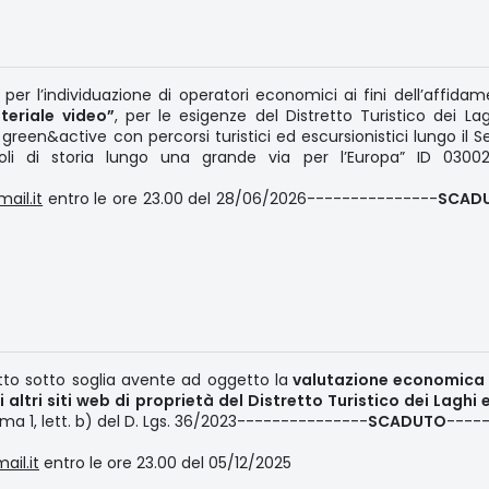
per l’individuazione di operatori economici ai fini dell’affida
teriale video”
, per le esigenze del Distretto Turistico dei Lag
green&active con percorsi turistici ed escursionistici lungo il
li di storia lungo una grande via per l’Europa” ID 0300
ail.it
entro le ore 23.00 del 28/06/2026---------------
SCAD
tto sotto soglia avente ad oggetto la
valutazione economica 
li altri siti web di proprietà del Distretto Turistico dei Laghi 
omma 1, lett. b) del D. Lgs. 36/2023---------------
SCADUTO
----
ail.it
entro le ore 23.00 del 05/12/2025