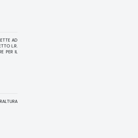
LETTE AD
TTO L.R.
E PER IL
RALTURA