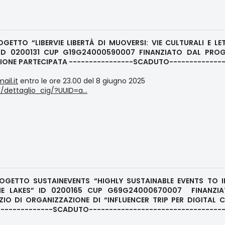
OGETTO “LIBERVIE LIBERTÀ DI MUOVERSI: VIE CULTURALI E LE
E” ID 0200131 CUP G19G24000590007 FINANZIATO DAL PR
AZIONE PARTECIPATA ----------------SCADUTO-------------
ail.it
entro le ore 23.00 del 8 giugno 2025
rd/dettaglio_cig/?UUID=a…
OGETTO SUSTAINEVENTS “HIGHLY SUSTAINABLE EVENTS TO 
HE LAKES” ID 0200165 CUP G69G24000670007 FINANZI
O DI ORGANIZZAZIONE DI “INFLUENCER TRIP PER DIGITAL 
--------------SCADUTO----------------------------------