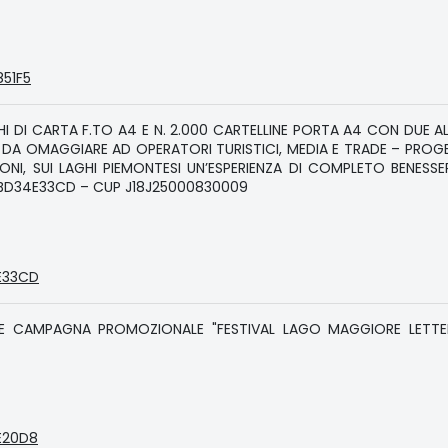
851F5
I DI CARTA F.TO A4 E N. 2.000 CARTELLINE PORTA A4 CON DUE A
A OMAGGIARE AD OPERATORI TURISTICI, MEDIA E TRADE – PROGE
ONI, SUI LAGHI PIEMONTESI UN’ESPERIENZA DI COMPLETO BENESSER
BD34E33CD – CUP J18J25000830009
4E33CD
ONE CAMPAGNA PROMOZIONALE "FESTIVAL LAGO MAGGIORE LETTE
CE20D8