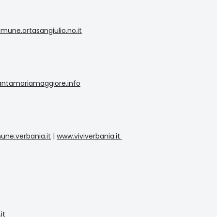
une.ortasangiulio.no.it
ntamariamaggiore.info
ne.verbania.it
|
www.viviverbania.it
it