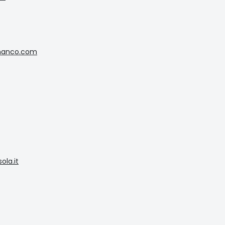
nanco.com
ola.it