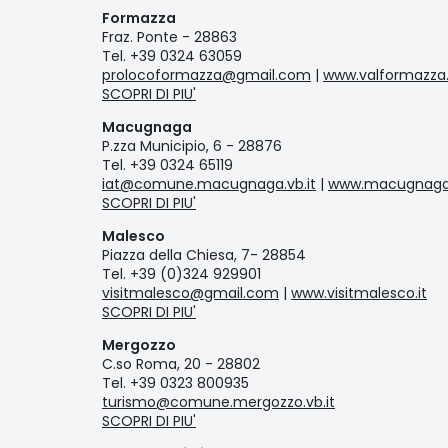
Formazza
Fraz. Ponte - 28863
Tel. +39 0324 63059
prolocoformazza@gmail.com
|
www.valformazza.
SCOPRI DI PIU'
Macugnaga
P.zza Municipio, 6 - 28876
Tel. +39 0324 65119
iat@comune.macugnaga.vb.it
|
www.macugnaga
SCOPRI DI PIU'
Malesco
Piazza della Chiesa, 7- 28854
Tel. +39 (0)324 929901
visitmalesco@gmail.com
|
www.visitmalesco.it
SCOPRI DI PIU'
Mergozzo
C.so Roma, 20 - 28802
Tel. +39 0323 800935
turismo@comune.mergozzo.vb.it
SCOPRI DI PIU'