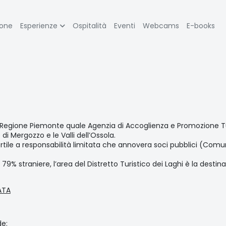
zione
ione
Esperienze
Ospitalità
Eventi
Webcams
E-books
pale
lla Regione Piemonte quale Agenzia di Accoglienza e Promozione Tu
di Mergozzo e le Valli dell’Ossola.
ortile a responsabilità limitata che annovera soci pubblici (Comuni
il 79% straniere, l’area del Distretto Turistico dei Laghi è la dest
ATA
de: