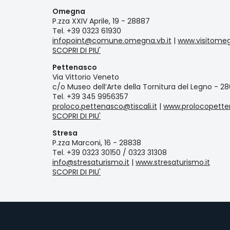
Omegna
P.zza XXIV Aprile, 19 - 28887
Tel. +39 0323 61930
infopoint@comune.omegna.vb.it
|
www.visitomeg
SCOPRI DI PIU'
Pettenasco
Via Vittorio Veneto
c/o Museo dell’Arte della Tornitura del Legno - 2
Tel. +39 345 9956357
proloco.pettenasco@tiscali.it
|
www.prolocopetten
SCOPRI DI PIU'
Stresa
P.zza Marconi, 16 - 28838
Tel. +39 0323 30150 / 0323 31308
info@stresaturismo.it
|
www.stresaturismo.it
SCOPRI DI PIU'