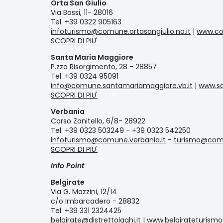
Orta San Giulio
Via Bossi, 11- 28016
Tel. +39 0322 905163
infoturismo@comune.ortasangiulio.no.it
|
www.com
SCOPRI DI PIU'
Santa Maria Maggiore
P.zza Risorgimento, 28 - 28857
Tel. +39 0324 95091
info@comune.santamariamaggiore.vb.it
|
www.sa
SCOPRI DI PIU'
Verbania
Corso Zanitello, 6/8- 28922
Tel. +39 0323 503249 - +39 0323 542250
infoturismo@comune.verbania.it
-
turismo@comu
SCOPRI DI PIU'
Info Point
Belgirate
Via G. Mazzini, 12/14
c/o Imbarcadero - 28832
Tel. +39 331 2324425
belgirate@distrettolaghi.it
|
www.belgirateturismo.