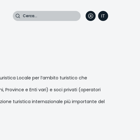
Cerca
IT
DE
EN
FR
ristica Locale per l’ambito turistico che
, Province e Enti vari) e soci privati (operatori
inazione turistica internazionale più importante del