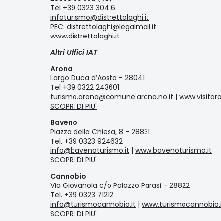
Tel +39 0323 30416
infoturismo@distrettolaghi.it
PEC:
distrettolaghi@legalmail.it
www.distrettolaghi.it
Altri Uffici IAT
Arona
Largo Duca d’Aosta - 28041
Tel +39 0322 243601
turismo.arona@comune.arona.no.it
|
www.visitaro
SCOPRI DI PIU'
Baveno
Piazza della Chiesa, 8 - 28831
Tel. +39 0323 924632
info@bavenoturismo.it
|
www.bavenoturismo.it
SCOPRI DI PIU'
Cannobio
Via Giovanola c/o Palazzo Parasi - 28822
Tel. +39 0323 71212
info@turismocannobio.it
|
www.turismocannobio.i
SCOPRI DI PIU'