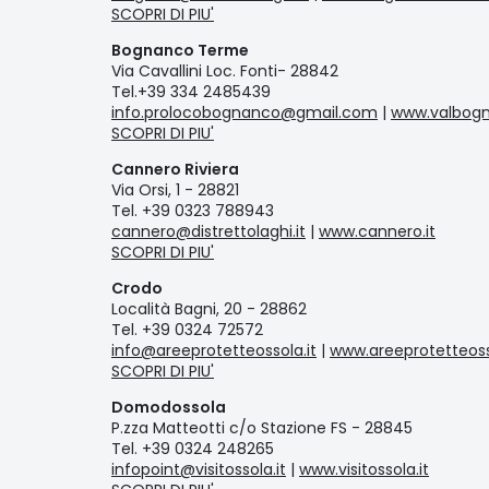
SCOPRI DI PIU'
Bognanco Terme
Via Cavallini Loc. Fonti- 28842
Tel.+39 334 2485439
info.prolocobognanco@gmail.com
|
www.valbog
SCOPRI DI PIU'
Cannero Riviera
Via Orsi, 1 - 28821
Tel. +39 0323 788943
cannero@distrettolaghi.it
|
www.cannero.it
SCOPRI DI PIU'
Crodo
Località Bagni, 20 - 28862
Tel. +39 0324 72572
info@areeprotetteossola.it
|
www.areeprotetteoss
SCOPRI DI PIU'
Domodossola
P.zza Matteotti c/o Stazione FS - 28845
Tel. +39 0324 248265
infopoint@visitossola.it
|
www.visitossola.it