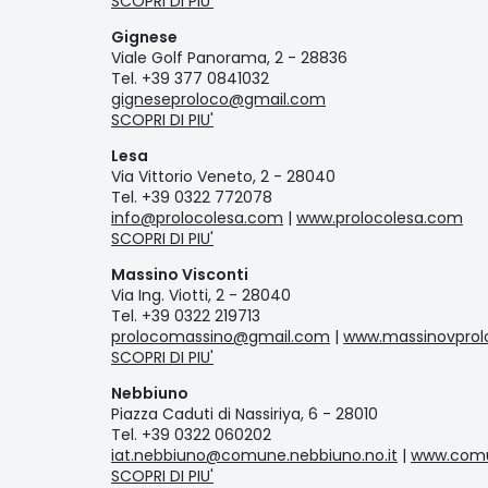
SCOPRI DI PIU'
Gignese
Viale Golf Panorama, 2 - 28836
Tel. +39 377 0841032
gigneseproloco@gmail.com
SCOPRI DI PIU'
Lesa
Via Vittorio Veneto, 2 - 28040
Tel. +39 0322 772078
info@prolocolesa.com
|
www.prolocolesa.com
SCOPRI DI PIU'
Massino Visconti
Via Ing. Viotti, 2 - 28040
Tel. +39 0322 219713
prolocomassino@gmail.com
|
www.massinovprolo
SCOPRI DI PIU'
Nebbiuno
Piazza Caduti di Nassiriya, 6 - 28010
Tel. +39 0322 060202
iat.nebbiuno@comune.nebbiuno.no.it
|
www.comu
SCOPRI DI PIU'