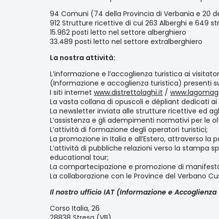
94 Comuni (74 della Provincia di Verbania e 20 de
912 Strutture ricettive di cui 263 Alberghi e 649 st
15.962 posti letto nel settore alberghiero
33.489 posti letto nel settore extralberghiero
La nostra attività:
L’informazione e l’accoglienza turistica ai visitatori
(Informazione e accoglienza turistica) presenti sul
I siti internet
www.distrettolaghi.it
/
www.lagomaggi
La vasta collana di opuscoli e dépliant dedicati ai
La newsletter inviata alle strutture ricettive ed agli 
L’assistenza e gli adempimenti normativi per le ol
L’attività di formazione degli operatori turistici;
La promozione in Italia e all’Estero, attraverso la 
L’attività di pubbliche relazioni verso la stampa s
educational tour;
La compartecipazione e promozione di manifestazio
La collaborazione con le Province del Verbano Cusio
Il nostro ufficio IAT (Informazione e Accoglienza 
Corso Italia, 26
28838 Stresa (VB)