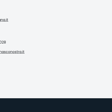
na.it
8028
asconostra.it