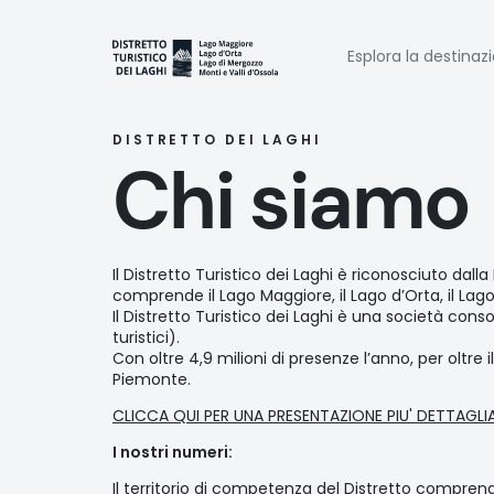
Salta
al
Naviga
contenuto
Esplora la destinaz
principale
princi
DISTRETTO DEI LAGHI
Chi siamo
Il Distretto Turistico dei Laghi è riconosciuto da
comprende il Lago Maggiore, il Lago d’Orta, il Lago 
Il Distretto Turistico dei Laghi è una società cons
turistici).
Con oltre 4,9 milioni di presenze l’anno, per oltre 
Piemonte.
CLICCA QUI PER UNA PRESENTAZIONE PIU' DETTAGLI
I nostri numeri:
Il territorio di competenza del Distretto compren