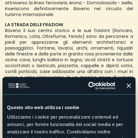
attraverso la linea ferroviaria Arona - Domodossola - Iselle,
inseriscono definitivamente Baveno nel circuito del
turismo internazionale.
LA STRADA DELLE FRAZIONI
Baveno il suo centro storico e le sue frazioni (Roncaro,
Romanico, Loita, Oltrefiume, Feriolo) sono da percorrere a
piedi per apprezzarne gli elementi architettonici e
paesaggistici. Fontane, lavatoi, archi, ornamenti, riquadri
delle finestre e delle porte in granito rosa proveniente dalle
vicine cave, lunghi ballatoi in legno, vicoli stretti e tortuosi
acciottolati o lastricati, piazzette, cappelle e dipinti votivi,
cortili porticati, case addossate una all’altra con i muri in
pietra a vista s’intrecciano in un magico gioco di volumi
che regala inediti scorci panoramici del lago e delle
montagne circostanti. Di grande valore paesaggistico gli
itinerari percorribili a piedi e le strade carrozzabili che
collegano i punti di maggiore interesse storico,
architettonico e naturalistico e si snodano tra boschi,
Questo sito web utilizza i cookie
giardini e belle residenze aprendosi a viste panoramiche
Utilizziamo i cookie per personalizzare contenuti ed
verso il lago e le montagne.
annunci, per fornire funzionalità dei social media e per
NATURA E SPORT
analizzare il nostro traffico. Condividiamo inoltre
Laghi, fiumi, colline e montagne si offrono come scenario