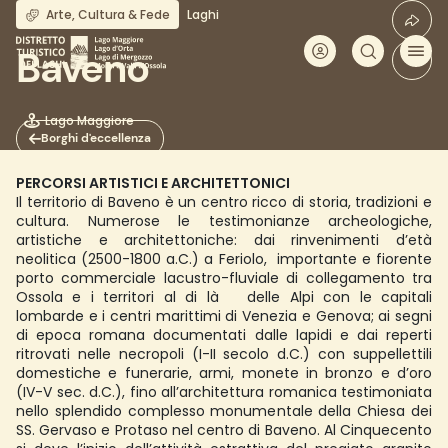
Salta
Arte, Cultura & Fede
Laghi
al
contenuto
Baveno
principale
Lago Maggiore
Borghi d'eccellenza
PERCORSI ARTISTICI E ARCHITETTONICI
Il territorio di Baveno è un centro ricco di storia, tradizioni e
cultura. Numerose le testimonianze archeologiche,
artistiche e architettoniche: dai rinvenimenti d’età
neolitica (2500-1800 a.C.) a Feriolo, importante e fiorente
porto commerciale lacustro-fluviale di collegamento tra
Ossola e i territori al di là delle Alpi con le capitali
lombarde e i centri marittimi di Venezia e Genova; ai segni
di epoca romana documentati dalle lapidi e dai reperti
ritrovati nelle necropoli (I-II secolo d.C.) con suppellettili
domestiche e funerarie, armi, monete in bronzo e d’oro
(IV-V sec. d.C.), fino all’architettura romanica testimoniata
nello splendido complesso monumentale della Chiesa dei
SS. Gervaso e Protaso nel centro di Baveno. Al Cinquecento