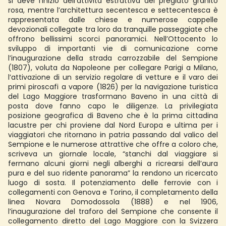
si deve l’inizio dell’attività estrattiva del pregiato granito
rosa, mentre l’architettura secentesca e settecentesca è
rappresentata dalle chiese e numerose cappelle
devozionali collegate tra loro da tranquille passeggiate che
offrono bellissimi scorci panoramici. Nell’Ottocento lo
sviluppo di importanti vie di comunicazione come
l’inaugurazione della strada carrozzabile del Sempione
(1807), voluta da Napoleone per collegare Parigi a Milano,
l’attivazione di un servizio regolare di vetture e il varo dei
primi piroscafi a vapore (1826) per la navigazione turistica
del Lago Maggiore trasformano Baveno in una città di
posta dove fanno capo le diligenze. La privilegiata
posizione geografica di Baveno che è la prima cittadina
lacustre per chi proviene dal Nord Europa e ultima per i
viaggiatori che ritornano in patria passando dal valico del
Sempione e le numerose attrattive che offre a coloro che,
scriveva un giornale locale, “stanchi dal viaggiare si
fermano alcuni giorni negli alberghi a ricrearsi dell’aura
pura e del suo ridente panorama” la rendono un ricercato
luogo di sosta. Il potenziamento delle ferrovie con i
collegamenti con Genova e Torino, il completamento della
linea Novara Domodossola (1888) e nel 1906,
l’inaugurazione del traforo del Sempione che consente il
collegamento diretto del Lago Maggiore con la Svizzera