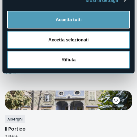
Mostra dettagli
Pace Trattoria
Accetta tutti
0
Accetta selezionati
Bed&Breakfast
Rifiuta
La Torretta
3 stelle
0
Alberghi
Il Portico
3 stelle