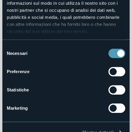
informazioni sul modo in cui utilizza il nostro sito con i
Alberghi
nostri partner che si occupano di analisi dei dati web,
pubblicità e social media, i quali potrebbero combinarle
Grand Hotel Majestic
con altre informazioni che ha fornito loro o che hanno
4 stelle
raccolto dal suo utilizzo dei loro servizi.
Selezione
0
Necessari
del
consenso
Affittacamere
Preferenze
Ameliè
3 stelle
Statistiche
Marketing
0
Affittacamere