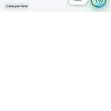
Case per Ferie
Istituto Ravasco
Mostra la mappa
0
Rifugi
Rifugio CAI Somma Lombardo
0
Bed&Breakfast
Zumsteg