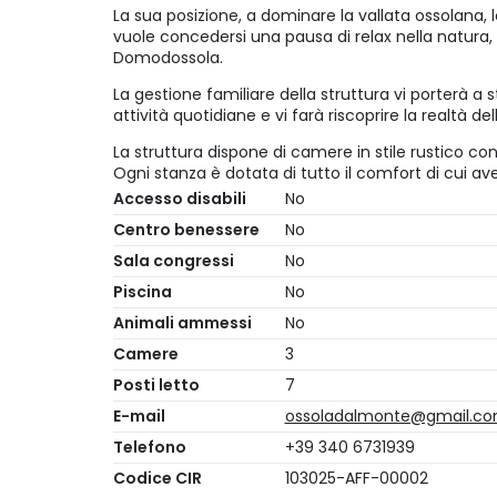
La sua posizione, a dominare la vallata ossolana, 
vuole concedersi una pausa di relax nella natura, a
Domodossola.
La gestione familiare della struttura vi porterà a 
attività quotidiane e vi farà riscoprire la realtà dell
La struttura dispone di camere in stile rustico con
Ogni stanza è dotata di tutto il comfort di cui av
Accesso disabili
No
Centro benessere
No
Sala congressi
No
Piscina
No
Animali ammessi
No
Camere
3
Posti letto
7
E-mail
ossoladalmonte@gmail.c
Telefono
+39 340 6731939
Codice CIR
103025-AFF-00002