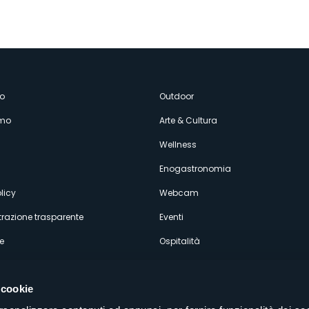
enù
o
Outdoor
amo
Arte & Cultura
econdario
Wellness
Enogastronomia
licy
Webcam
razione trasparente
Eventi
e
Ospitalità
 cookie