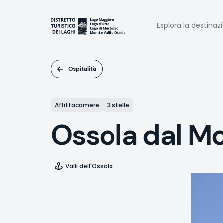
Salta
al
Naviga
contenuto
Esplora la destinaz
principale
princi
Ospitalità
Affittacamere
3 stelle
Ossola dal M
Valli dell'Ossola