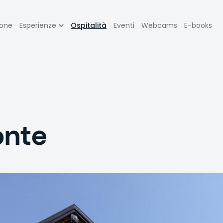
zione
ione
Esperienze
Ospitalità
Eventi
Webcams
E-books
pale
onte