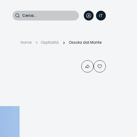
Cerca
IT
DE
EN
FR
Briciole
Home
Ospitalità
Ossola dal Monte
di
pane