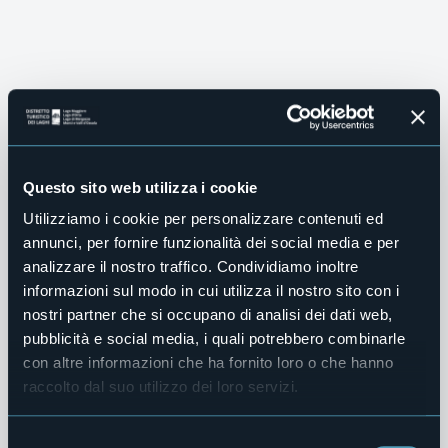
Questo sito web utilizza i cookie
Utilizziamo i cookie per personalizzare contenuti ed
annunci, per fornire funzionalità dei social media e per
analizzare il nostro traffico. Condividiamo inoltre
informazioni sul modo in cui utilizza il nostro sito con i
nostri partner che si occupano di analisi dei dati web,
pubblicità e social media, i quali potrebbero combinarle
BENVENUTO!
LA NOSTRA WINTER EXPERIENCE
con altre informazioni che ha fornito loro o che hanno
TURISMO SLOW
VILLE E GIARDINI
Distretto Turistico 
Lasciati 
Itinerari green
Vivi la tua
raccolto dal suo utilizzo dei loro servizi.
 ed 
dei 
sorprendere 
Selezione