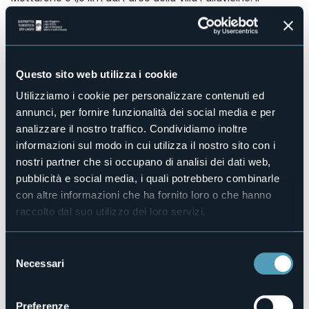
Vespucci Boutique dista 43 km dall'Aeroporto di Milano
Malpensa, lo scalo più vicino.
Accesso disabili
No
Centro benessere
Questo sito web utilizza i cookie
No
Utilizziamo i cookie per personalizzare contenuti ed
Sala congressi
annunci, per fornire funzionalità dei social media e per
No
analizzare il nostro traffico. Condividiamo inoltre
Piscina
informazioni sul modo in cui utilizza il nostro sito con i
No
nostri partner che si occupano di analisi dei dati web,
Animali ammessi
pubblicità e social media, i quali potrebbero combinarle
No
con altre informazioni che ha fornito loro o che hanno
Camere
raccolto dal suo utilizzo dei loro servizi.
6
Posti letto
12
Selezione
Necessari
del
E-mail
rent@imperohouse.com
consenso
Telefono
Preferenze