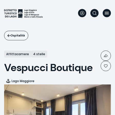
Salta
al
contenuto
principale
Ospitalità
Affittacamere
4 stelle
Vespucci Boutique
Lago Maggiore