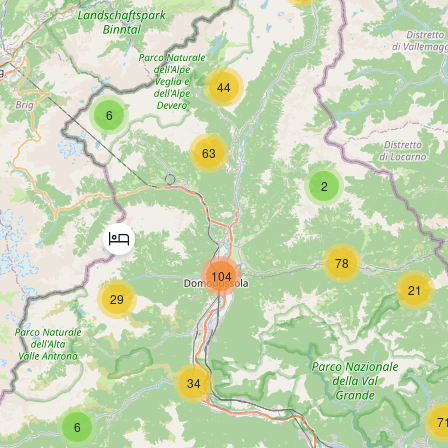
44
6
63
2
78
104
21
29
34
7
6