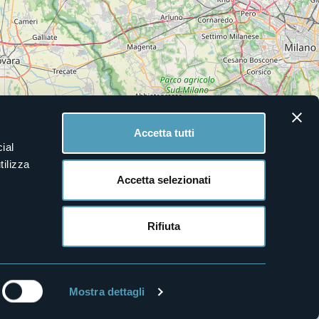
Accetta tutti
ial
tilizza
Accetta selezionati
Rifiuta
Leaflet
|
©
OpenStreetMap
contributors
Mostra dettagli