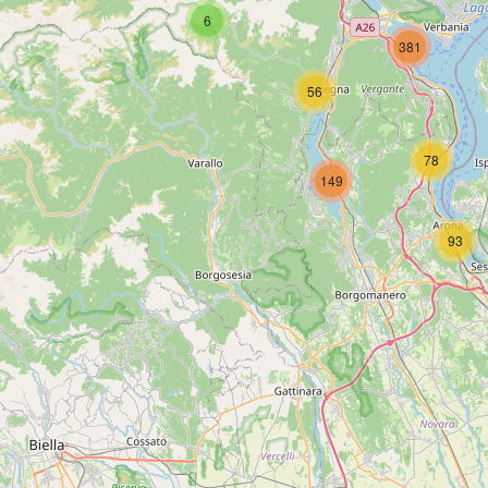
6
381
56
78
149
93