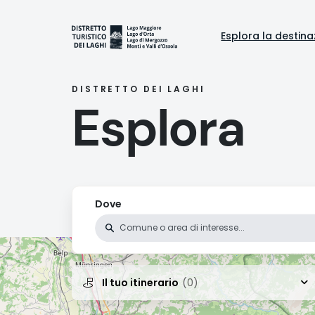
Salta
al
Naviga
contenuto
Esplora la destina
principale
princi
DISTRETTO DEI LAGHI
Esplora
Dove
Il tuo itinerario
(0)