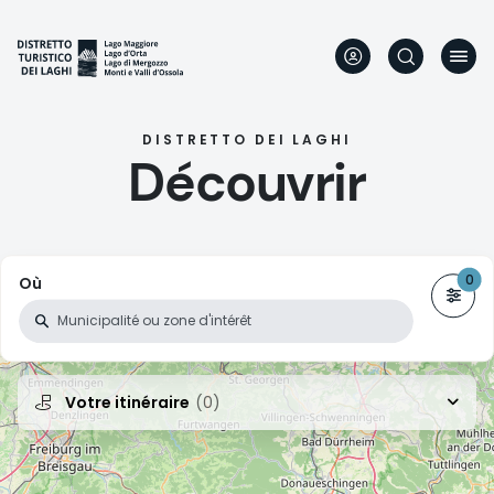
Aller
au
contenu
principal
DISTRETTO DEI LAGHI
Découvrir
Où
Votre itinéraire
(0)