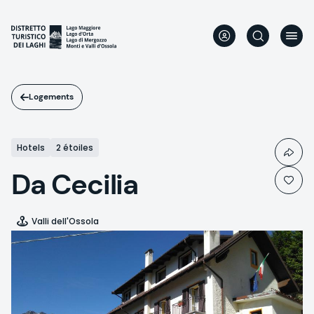
Aller
au
contenu
principal
Logements
Hotels
2 étoiles
Da Cecilia
Valli dell'Ossola