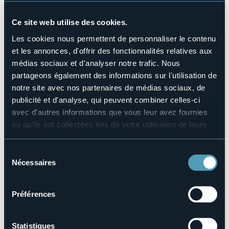
Animaux acceptés
No
Ce site web utilise des cookies.
Nombres de chambres
Les cookies nous permettent de personnaliser le contenu
9
et les annonces, d'offrir des fonctionnalités relatives aux
Nombres de lits
médias sociaux et d'analyser notre trafic. Nous
11
partageons également des informations sur l'utilisation de
E-mail
notre site avec nos partenaires de médias sociaux, de
info@albergodacecilia.com
publicité et d'analyse, qui peuvent combiner celles-ci
Site Internet
avec d'autres informations que vous leur avez fournies
http://www.albergodacecilia.com
ou qu'ils ont collectées lors de votre utilisation de leurs
Téléphone
services.
+39 0324 234166 / +39 328 3249960
Pour plus d'informations sur les cookies, y compris sur la
Sélection
Codice CIR
manière de les gérer et de les supprimer,
cliquez ici
.
Nécessaires
du
103012-ALB-00005
Vous pouvez trouver la politique de confidentialité
consentement
Réserver
complète
ici
.
Préférences
Statistiques