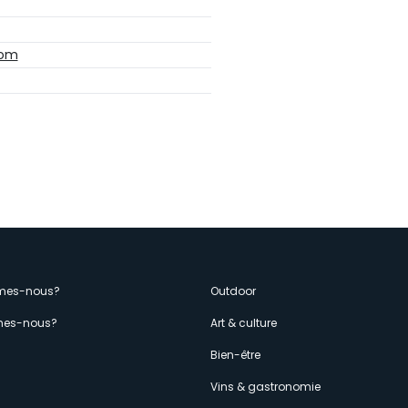
com
enù
mes-nous?
Outdoor
es-nous?
Art & culture
econdario
s
Bien-être
Vins & gastronomie