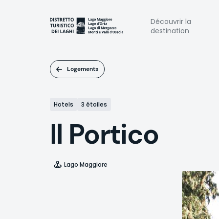
Aller
au
Naviga
Découvrir la
contenu
destination
principal
princi
Logements
Hotels
3 étoiles
Il Portico
Lago Maggiore