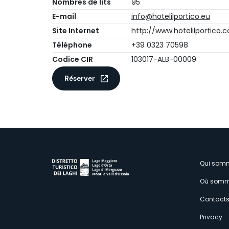
Nombres de lits
95
E-mail
info@hotelilportico.eu
Site Internet
http://www.hotelilportico.
Téléphone
+39 0323 70598
Codice CIR
103017-ALB-00009
Réserver
M
Qui som
Où somm
s
Contact
Privacy