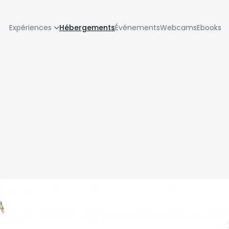
zione
Expériences
Hébergements
Événements
Webcams
Ebooks
pale