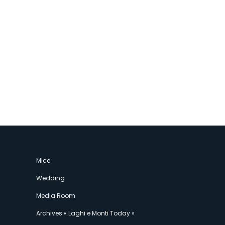
Mice
Wedding
Media Room
Archives « Laghi e Monti Today »