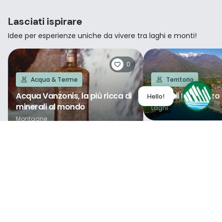
Lasciati ispirare
Idee per esperienze uniche da vivere tra laghi e monti!
0
Acqua & Terme
Territorio
Acqua Vanzonis, la più ricca di
Lago di Mergozzo
minerali al mondo
Laghi
Montagne
Scopri sulla mappa le nostre
località di benessere