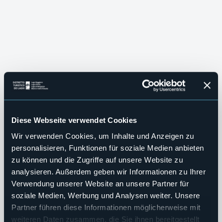
Diese Webseite verwendet Cookies
Wir verwenden Cookies, um Inhalte und Anzeigen zu
personalisieren, Funktionen für soziale Medien anbieten
zu können und die Zugriffe auf unsere Website zu
analysieren. Außerdem geben wir Informationen zu Ihrer
VILLEN UND GÄRTEN
Verwendung unserer Website an unsere Partner für
Grüne und 
soziale Medien, Werbung und Analysen weiter. Unsere
SLOW TOURISM
HERZLICH WILLKOMMEN!
UNSERE WINTER EXPERIENCE!
Erleben Sie
Partner führen diese Informationen möglicherweise mit
Distretto Turistico 
weiteren Daten zusammen, die Sie ihnen bereitgestellt