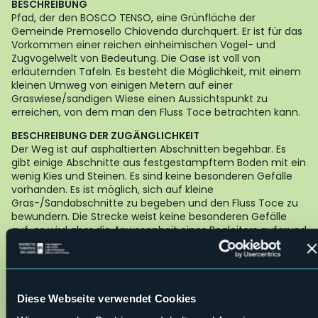
BESCHREIBUNG
Pfad, der den BOSCO TENSO, eine Grünfläche der
Gemeinde Premosello Chiovenda durchquert. Er ist für das
Vorkommen einer reichen einheimischen Vogel- und
Zugvogelwelt von Bedeutung. Die Oase ist voll von
erläuternden Tafeln. Es besteht die Möglichkeit, mit einem
kleinen Umweg von einigen Metern auf einer
Graswiese/sandigen Wiese einen Aussichtspunkt zu
erreichen, von dem man den Fluss Toce betrachten kann.
BESCHREIBUNG DER ZUGÄNGLICHKEIT
Der Weg ist auf asphaltierten Abschnitten begehbar. Es
gibt einige Abschnitte aus festgestampftem Boden mit ein
wenig Kies und Steinen. Es sind keine besonderen Gefälle
vorhanden. Es ist möglich, sich auf kleine
Gras-/Sandabschnitte zu begeben und den Fluss Toce zu
bewundern. Die Strecke weist keine besonderen Gefälle
auf, es wird aber die Anwesenheit eines Begleiters aufgrund
des Vorhandenseins von kleinen Hindernissen, die die
Strecke behindern können (Löcher, Äste, usw.), empfohlen.
Der Pfad ist geeignet für:
Personen mit Kinderwagen oder
Personen, die manuelle oder Motor betriebene Rollstühle
nutzen.
Diese Webseite verwendet Cookies