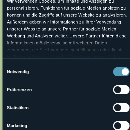
RASTSTÄTTEN UND BEHINDERTENGERECHTE TOILETTE IN
Wir verwenden Cookies, um Inhalte und Anzeigen zu
DER NÄHE
personalisieren, Funktionen für soziale Medien anbieten zu
Albergo Ristorante Proman – Via Sempione – Premosello
können und die Zugriffe auf unsere Website zu analysieren.
Tel. +39 0324 88193
Außerdem geben wir Informationen zu Ihrer Verwendung
Wegmacher: Fabrizio Marta - Rotex
unserer Website an unsere Partner für soziale Medien,
Autor von Texten: Fabrizio Marta - Rotex
Werbung und Analysen weiter. Unsere Partner führen diese
Live
Informationen möglicherweise mit weiteren Daten
zusammen, die Sie ihnen bereitgestellt haben oder die sie
24°
Premosello Chiovenda (VB)
Schönes Wetter
im Rahmen Ihrer Nutzung der Dienste gesammelt haben.
Einwilligungsauswahl
Notwendig
Präferenzen
Statistiken
Öffnen Sie die Karte
Marketing