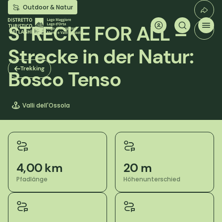
Direkt
Outdoor & Natur
zum
Inhalt
STRECKE FOR ALL –
Strecke in der Natur:
Trekking
Bosco Tenso
Valli dell'Ossola
4,00 km
20 m
Pfadlänge
Höhenunterschied