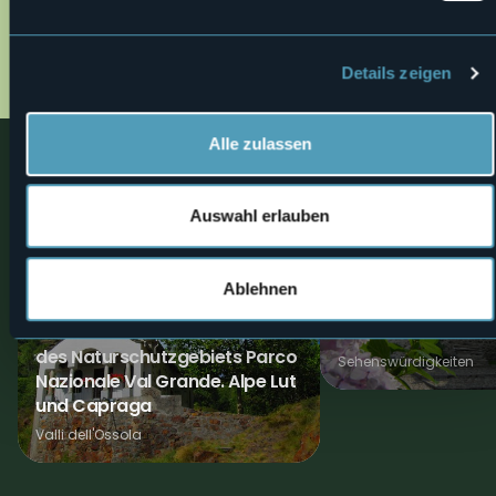
d_sentieri_20in_20natura_bosco_tenso_def_20o
01.jpg
Details zeigen
Alle zulassen
Nahe
Entdecken Sie Orte, Erlebnisse und Aktivitäten in der Nähe
Auswahl erlauben
0
Ablehnen
Bike
Museen
MTB-ROUTE: An den Grenzen
Castello Visconte
des Naturschutzgebiets Parco
Sehenswürdigkeiten
Nazionale Val Grande. Alpe Lut
und Capraga
Valli dell'Ossola