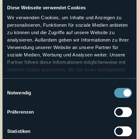
Schulen:
https://www.castellodivogogna.it/didattica/
Diese Webseite verwendet Cookies
Eintrittspreis.
Wir verwenden Cookies, um Inhalte und Anzeigen zu
E-mail
personalisieren, Funktionen für soziale Medien anbieten
castellodivogogna@gmail.com
zu können und die Zugriffe auf unsere Website zu
Telefono
analysieren. Außerdem geben wir Informationen zu Ihrer
+39 0324 347217
Live
Verwendung unserer Website an unsere Partner für
soziale Medien, Werbung und Analysen weiter. Unsere
Partner führen diese Informationen möglicherweise mit
33,2°
Via Castello, 9
Schönes Wetter
weiteren Daten zusammen, die Sie ihnen bereitgestellt
28805 - Vogogna (VB)
haben oder die sie im Rahmen Ihrer Nutzung der Dienste
gesammelt haben.
Einwilligungsauswahl
Notwendig
Präferenzen
Statistiken
Öffnen Sie die Karte