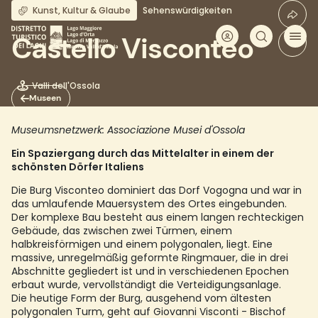
Direkt
Kunst, Kultur & Glaube
Sehenswürdigkeiten
zum
Inhalt
Castello Visconteo
Valli dell'Ossola
Museen
Museumsnetzwerk: Associazione Musei d'Ossola
Ein Spaziergang durch das Mittelalter in einem der
schönsten Dörfer Italiens
Die Burg Visconteo dominiert das Dorf Vogogna und war in
das umlaufende Mauersystem des Ortes eingebunden.
Der komplexe Bau besteht aus einem langen rechteckigen
Gebäude, das zwischen zwei Türmen, einem
halbkreisförmigen und einem polygonalen, liegt. Eine
massive, unregelmäßig geformte Ringmauer, die in drei
Abschnitte gegliedert ist und in verschiedenen Epochen
erbaut wurde, vervollständigt die Verteidigungsanlage.
Die heutige Form der Burg, ausgehend vom ältesten
polygonalen Turm, geht auf Giovanni Visconti - Bischof