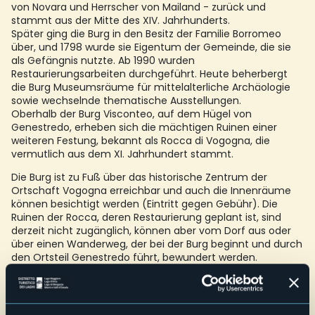
von Novara und Herrscher von Mailand - zurück und
stammt aus der Mitte des XIV. Jahrhunderts.
Später ging die Burg in den Besitz der Familie Borromeo
über, und 1798 wurde sie Eigentum der Gemeinde, die sie
als Gefängnis nutzte. Ab 1990 wurden
Restaurierungsarbeiten durchgeführt. Heute beherbergt
die Burg Museumsräume für mittelalterliche Archäologie
sowie wechselnde thematische Ausstellungen.
Oberhalb der Burg Visconteo, auf dem Hügel von
Genestredo, erheben sich die mächtigen Ruinen einer
weiteren Festung, bekannt als Rocca di Vogogna, die
vermutlich aus dem XI. Jahrhundert stammt.
Die Burg ist zu Fuß über das historische Zentrum der
Ortschaft Vogogna erreichbar und auch die Innenräume
können besichtigt werden (Eintritt gegen Gebühr). Die
Ruinen der Rocca, deren Restaurierung geplant ist, sind
derzeit nicht zugänglich, können aber vom Dorf aus oder
über einen Wanderweg, der bei der Burg beginnt und durch
den Ortsteil Genestredo führt, bewundert werden.
DAS INNERE DER BURG IST NICHT ZUGÄNGLICH,
ROLLSTUHLFAHRER KÖNNEN DEN INNENHOF NUR MIT DEM
PANORAMAAUFZUG ERREICHEN.