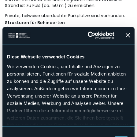
Strand ist zu Fuß (ca. 150 m.) zu erreichen.
Private, teilweise überdachte Parkplätze sind vorhanden.
Strukturen für Behinderten
Sì
Wellness
No
Kongresshalle
No
Diese Webseite verwendet Cookies
Hallenbad
Wir verwenden Cookies, um Inhalte und Anzeigen zu
No
personalisieren, Funktionen für soziale Medien anbieten
Haustiere erlaubt
zu können und die Zugriffe auf unsere Website zu
No
analysieren. Außerdem geben wir Informationen zu Ihrer
Anzahl der Wohnungen
Verwendung unserer Website an unsere Partner für
1
soziale Medien, Werbung und Analysen weiter. Unsere
Anzahl der Zimmer
Partner führen diese Informationen möglicherweise mit
16
weiteren Daten zusammen, die Sie ihnen bereitgestellt
Anzahl der Betten
haben oder die sie im Rahmen Ihrer Nutzung der Dienste
29
gesammelt haben.
Einwilligungsauswahl