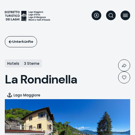
Direkt
zum
Inhalt
Unterkünfte
Hotels
3 Sterne
La Rondinella
Lago Maggiore