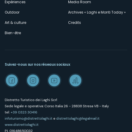
Expériences
Media Room
Outdoor
Archives « Laghi e Monti Today »
Art & culture
Credits
Bien-être
Suivez-nous sur nos réseaux sociaux
Distretto Turistico dei Laghi Scrl
Sede legale e operativa: Corso Italia 26 - 28838 Stresa VB - Italy
tel:
+39 0323 30416
infoturismo@distrettolaghi.it
e
distrettolaghi@legalmail.it
www.distrettolaghi.it
P.I. 01648650032