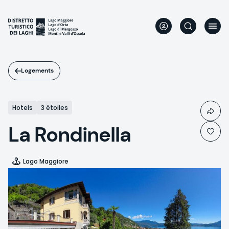
Aller
au
contenu
principal
Logements
Hotels
3 étoiles
La Rondinella
Lago Maggiore