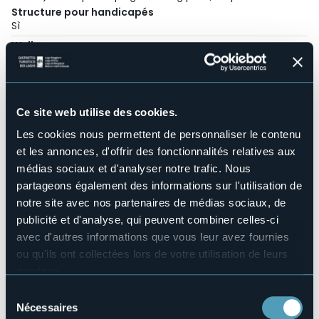
Structure pour handicapés
Sì
Wellness
No
Salles de conférences
No
Piscine
Ce site web utilise des cookies.
No
Les cookies nous permettent de personnaliser le contenu
Animaux acceptés
et les annonces, d'offrir des fonctionnalités relatives aux
No
médias sociaux et d'analyser notre trafic. Nous
Nombre d'appartements
partageons également des informations sur l'utilisation de
1
notre site avec nos partenaires de médias sociaux, de
Nombres de chambres
publicité et d'analyse, qui peuvent combiner celles-ci
16
avec d'autres informations que vous leur avez fournies
Nombres de lits
ou qu'ils ont collectées lors de votre utilisation de leurs
29
services.
E-mail
Pour plus d'informations sur les cookies, y compris sur la
info@hotellarondinella.it
Sélection
manière de les gérer et de les supprimer,
cliquez ici
.
Nécessaires
du
Site Internet