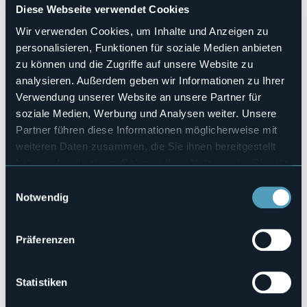
Anzahl der Zimmer
Diese Webseite verwendet Cookies
3
Wir verwenden Cookies, um Inhalte und Anzeigen zu
Anzahl der Betten
personalisieren, Funktionen für soziale Medien anbieten
6
zu können und die Zugriffe auf unsere Website zu
E-mail
analysieren. Außerdem geben wir Informationen zu Ihrer
rifugiodelmoro@hotmail.it
Verwendung unserer Website an unsere Partner für
Webseite
soziale Medien, Werbung und Analysen weiter. Unsere
http://www.rifugiodelmoro.it
Partner führen diese Informationen möglicherweise mit
Telefon
weiteren Daten zusammen, die Sie ihnen bereitgestellt
336 740153
haben oder die sie im Rahmen Ihrer Nutzung der Dienste
Codice CIR
gesammelt haben.
103065-BEB-00002
Einwilligungsauswahl
Notwendig
Buchen
Präferenzen
Loc. Arvogno 26
Statistiken
Arvogno (VB)