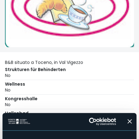
B&B situato a Toceno, in Val Vigezzo
Strukturen für Behinderten
No
Wellness
No
Kongresshalle
No
Hallenbad
No
Haustiere erlaubt
Sì