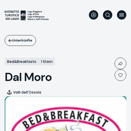
Direkt
zum
Inhalt
Unterkünfte
Bed&Breakfasts
1 Stern
Dal Moro
Valli dell'Ossola