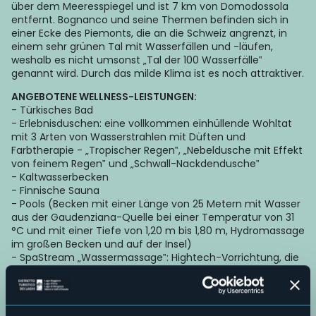
über dem Meeresspiegel und ist 7 km von Domodossola
entfernt. Bognanco und seine Thermen befinden sich in
einer Ecke des Piemonts, die an die Schweiz angrenzt, in
einem sehr grünen Tal mit Wasserfällen und -läufen,
weshalb es nicht umsonst „Tal der 100 Wasserfälle‟
genannt wird. Durch das milde Klima ist es noch attraktiver.
ANGEBOTENE WELLNESS-LEISTUNGEN:
- Türkisches Bad
- Erlebnisduschen: eine vollkommen einhüllende Wohltat
mit 3 Arten von Wasserstrahlen mit Düften und
Farbtherapie - „Tropischer Regen‟, „Nebeldusche mit Effekt
von feinem Regen‟ und „Schwall-Nackdendusche‟
- Kaltwasserbecken
- Finnische Sauna
- Pools (Becken mit einer Länge von 25 Metern mit Wasser
aus der Gaudenziana-Quelle bei einer Temperatur von 31
°C und mit einer Tiefe von 1,20 m bis 1,80 m, Hydromassage
im großen Becken und auf der Insel)
- SpaStream „Wassermassage‟: Hightech-Vorrichtung, die
durch elektronische Steuerung der 1200
Wasserzutrittsstellen die gleichen Bewegungen und die
Wohltat wie von Händen bei einer fachkundigen Massage
nachmachen kann und stets höchste Leistung bietet