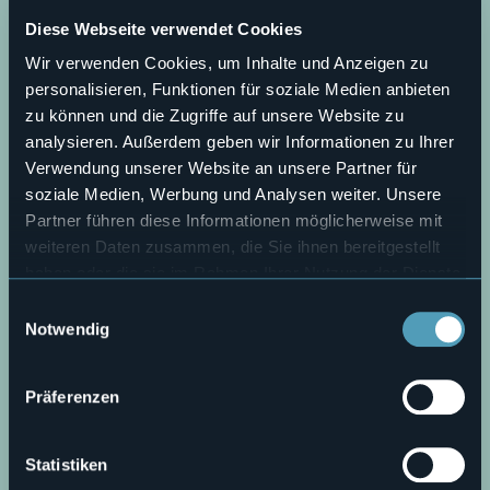
- Kräuterraum: Bereich mit einer Auswahl für Gäste an
Diese Webseite verwendet Cookies
Kräutertees, Aufgüssen und Kräutern für Rundum-
Entspannung und -Erholung. Es steht auch die
Wir verwenden Cookies, um Inhalte und Anzeigen zu
Wasserquelle Lindos zur Verfügung, die beste Verbündete
personalisieren, Funktionen für soziale Medien anbieten
für die Wiederherstellung mit Mineralsalzen.
- Ruheraum: vollständig mit Holz ausgekleideter Raum mit
zu können und die Zugriffe auf unsere Website zu
bequemen Entspannungsliegen
analysieren. Außerdem geben wir Informationen zu Ihrer
Verwendung unserer Website an unsere Partner für
WEITERE ANGEBOTENE LEISTUNGEN:
soziale Medien, Werbung und Analysen weiter. Unsere
Den Kunden steht im Ruheraum kostenloses WLAN und
eine kleine Bar am Eingang zur Verfügung
Partner führen diese Informationen möglicherweise mit
E-mail
weiteren Daten zusammen, die Sie ihnen bereitgestellt
terme@bognanco.it
haben oder die sie im Rahmen Ihrer Nutzung der Dienste
Telefono
gesammelt haben.
Einwilligungsauswahl
+39 0324 234137
Notwendig
Fax
+39 0324 234278
Live
Präferenzen
27,9°
Piazzale Ramponi, 10
Schönes Wetter
Statistiken
28842 - Bognanco (VB)