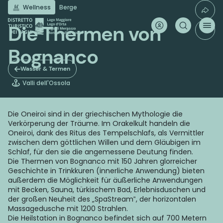
Direkt
Wellness
Berge
zum
Inhalt
Die Thermen von
Bognanco
Wasser & Termen
Valli dell'Ossola
Die Oneiroi sind in der griechischen Mythologie die
Verkörperung der Träume. Im Orakelkult handeln die
Oneiroi, dank des Ritus des Tempelschlafs, als Vermittler
zwischen dem göttlichen Willen und dem Gläubigen im
Schlaf, für den sie die angemessene Deutung finden.
Die Thermen von Bognanco mit 150 Jahren glorreicher
Geschichte in Trinkkuren (innerliche Anwendung) bieten
außerdem die Möglichkeit für äußerliche Anwendungen
mit Becken, Sauna, türkischem Bad, Erlebnisduschen und
der großen Neuheit des „SpaStream‟, der horizontalen
Massagedusche mit 1200 Strahlen.
Die Heilstation in Bognanco befindet sich auf 700 Metern