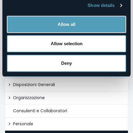
Show details
1) COLOMBO JENNIFER 79
2) ALTAMURA JESSICA 78
3) CENCI CRISTIAN 76
4) MIGUIDI SILVIA 76
Allow all
5) VALENTE ELISA 70
Gli uffici sono a disposizione per eventuali richieste di
Allow selection
informazioni.
Allegati
Deny
bando_iat.pdf
Amministrazione
Disposizioni Generali
trasparente
Organizzazione
Consulenti e Collaboratori
Personale