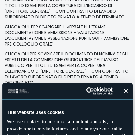
TITOLI ED ESAMI PER LA COPERTURA DELL’INCARICO DI
"DIRETTORE GENERALE" – CON CONTRATTO DI LAVORO
SUBORDINATO DI DIRITTO PRIVATO A TEMPO DETERMINATO
CLICCA QUI
PER SCARICARE IL VERBALE N. 1 "ESAME
DOCUMENTAZIONE E AMMISSIONE - VALUTAZIONE
DOCUMENTAZIONE E ASSEGNAZIONE PUNTEGGI - AMMISSIONE
PRE COLLOQUIO ORALE"
CLICCA QUI
PER SCARICARE IL DOCUMENTO DI NOMINA DEGLI
ESPERTI DELLA COMMISSIONE GIUDICATRICE DELL’AVVISO
PUBBLICO PER TITOLI ED ESAMI PER LA COPERTURA
DELL’INCARICO DI "DIRETTORE GENERALE" – CON CONTRATTO
DI LAVORO SUBORDINATO DI DIRITTO PRIVATO A TEMPO
DETERMINATO
CLICCA QUI
PER SCARICARE IL VERBALE N. 2 "PRE COLLOQUIO,
VALUTAZIONE PROVA ORALE E ASSEGNAZIONE PUNTEGGI"
CLICCA QUI
PER SCARICARE GLI ALLEGATI "C" E "D" DEL
This website uses cookies
VERBALE N. 1 "ESAME DOCUMENTAZIONE E AMMISSIONE -
VALUTAZIONE DOCUMENTAZIONE E ASSEGNAZIONE PUNTEGGI
We use cookies to personalise content and ads, to
- AMMISSIONE PRE COLLOQUIO ORALE" APPROVATI E
provide social media features and to analyse our traffic.
RETTIFICATI DA CdA