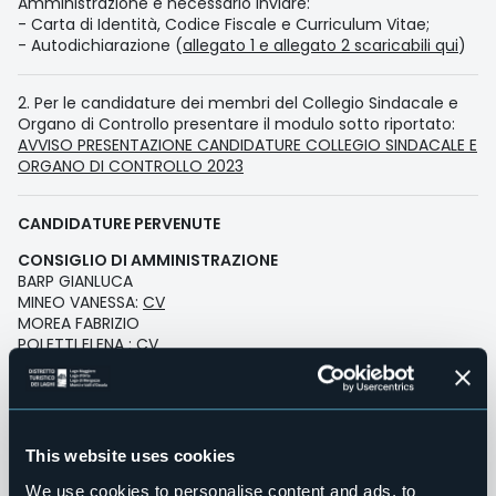
Amministrazione è necessario inviare:
- Carta di Identità, Codice Fiscale e Curriculum Vitae;
- Autodichiarazione (
allegato 1 e allegato 2 scaricabili qui
)
2. Per le candidature dei membri del Collegio Sindacale e
Organo di Controllo presentare il modulo sotto riportato:
AVVISO PRESENTAZIONE CANDIDATURE COLLEGIO SINDACALE E
ORGANO DI CONTROLLO 2023
CANDIDATURE PERVENUTE
CONSIGLIO DI AMMINISTRAZIONE
BARP GIANLUCA
MINEO VANESSA:
CV
MOREA FABRIZIO
POLETTI ELENA :
CV
PORRINI ALESSANDRO:
CV
PRIMATESTA ORESTE
COLLEGIO SINDACALE E ORGANO DI REVISIONE
DUO' LANFRANCO:
CV
This website uses cookies
MARANGIO ANNARITA:
CV
We use cookies to personalise content and ads, to