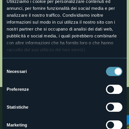
Utilizziamo i cookie per personalizzare contenuti ed
annunci, per fornire funzionalità dei social media e per
Apri mappa
analizzare il nostro traffico. Condividiamo inoltre
informazioni sul modo in cui utilizza il nostro sito con i
nostri partner che si occupano di analisi dei dati web,
o57-macugnaga-lago-delle-fate-mtb.gpx
pubblicità e social media, i quali potrebbero combinarle
Descrizione completa
con altre informazioni che ha fornito loro o che hanno
Description en
raccolto dal suo utilizzo dei loro servizi.
Description fr
Selezione
Beschreibung
Necessari
del
MAP
consenso
Preferenze
Nelle vicinanze
Statistiche
Scoprite luoghi, esperienze e attività nelle vicine località
1
Marketing