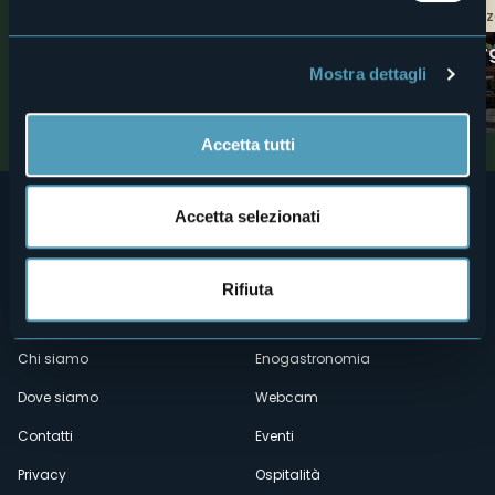
Trekking
Borghi d'eccellen
PERCORSO FOR ALL -
Macugnaga - Bor
Macugnaga
d'eccellenza
Mostra dettagli
Valli dell'Ossola
Montagne
Accetta tutti
Accetta selezionati
Rifiuta
Menù
Chi siamo
Enogastronomia
Dove siamo
Webcam
secondario
Contatti
Eventi
Privacy
Ospitalità