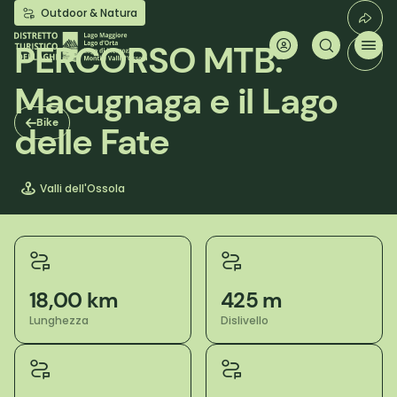
Salta
Outdoor & Natura
al
contenuto
PERCORSO MTB:
principale
Macugnaga e il Lago
Bike
delle Fate
Valli dell'Ossola
18,00 km
425 m
Lunghezza
Dislivello