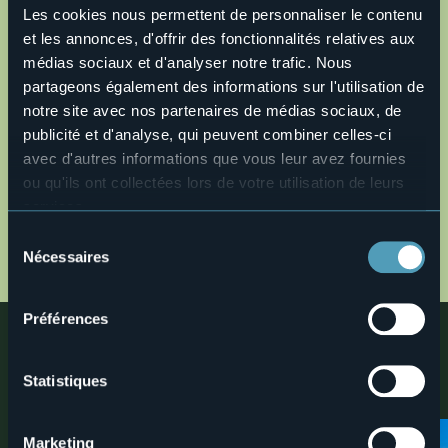
Les cookies nous permettent de personnaliser le contenu
Ouvrir la carte
et les annonces, d'offrir des fonctionnalités relatives aux
médias sociaux et d'analyser notre trafic. Nous
partageons également des informations sur l'utilisation de
o57-macugnaga-lago-delle-fate-mtb.gpx
notre site avec nos partenaires de médias sociaux, de
publicité et d'analyse, qui peuvent combiner celles-ci
Descrizione completa
avec d'autres informations que vous leur avez fournies
Description en
ou qu'ils ont collectées lors de votre utilisation de leurs
Description fr
services.
Beschreibung
Pour plus d'informations sur les cookies, y compris sur la
Sélection
manière de les gérer et de les supprimer,
cliquez ici
.
Nécessaires
MAP
du
Vous pouvez trouver la politique de confidentialité
consentement
complète
ici
.
Préférences
Proche
Découvrez des lieux, les expériences et les activités à
Statistiques
proximité
Marketing