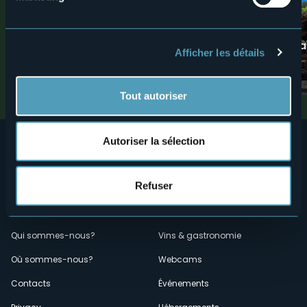
1
Trekking
Villages
ITINÉRAIRE FOR ALL -
Macugnaga - Vill
Afficher les détails
Macugnaga
d'excellence
Valli dell'Ossola
Montagnes
Tout autoriser
Autoriser la sélection
Refuser
Menù
Qui sommes-nous?
Vins & gastronomie
Où sommes-nous?
Webcams
secondario
Contacts
Événements