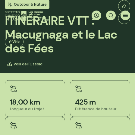
Aller
Outdoor & Nature
au
contenu
ITINÉRAIRE VTT :
principal
Macugnaga et le Lac
Vélo
des Fées
Valli dell'Ossola
18,00 km
425 m
Longueur du trajet
Différence de hauteur