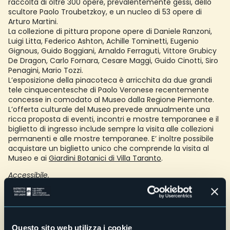
raccolta di oltre 300 opere, prevalentemente gessi, dello
scultore Paolo Troubetzkoy, e un nucleo di 53 opere di
Arturo Martini.
La collezione di pittura propone opere di Daniele Ranzoni,
Luigi Litta, Federico Ashton, Achille Tominetti, Eugenio
Gignous, Guido Boggiani, Arnaldo Ferraguti, Vittore Grubicy
De Dragon, Carlo Fornara, Cesare Maggi, Guido Cinotti, Siro
Penagini, Mario Tozzi.
L’esposizione della pinacoteca è arricchita da due grandi
tele cinquecentesche di Paolo Veronese recentemente
concesse in comodato al Museo dalla Regione Piemonte.
L’offerta culturale del Museo prevede annualmente una
ricca proposta di eventi, incontri e mostre temporanee e il
biglietto di ingresso include sempre la visita alle collezioni
permanenti e alle mostre temporanee. E’ inoltre possibile
acquistare un biglietto unico che comprende la visita al
Museo e ai
Giardini Botanici di Villa Taranto
.
Accessibile.
Servizi per famiglie: Area Relax con angolo “Nati per
Leggere” e Baby Pit Stop
Scuole e gruppi: max 25 studenti per turno
Credit: Archivio Fotografico Distretto dei Laghi - Lorenzo Pipi
Questo sito web utilizza i cookie