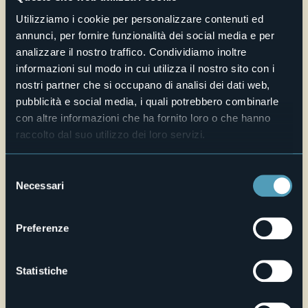
E-mail
segreteria@museodelpaesaggio.it
Utilizziamo i cookie per personalizzare contenuti ed
annunci, per fornire funzionalità dei social media e per
Sito web
analizzare il nostro traffico. Condividiamo inoltre
Live
informazioni sul modo in cui utilizza il nostro sito con i
nostri partner che si occupano di analisi dei dati web,
pubblicità e social media, i quali potrebbero combinarle
24,3°
Via Ruga 44
Cielo sereno
con altre informazioni che ha fornito loro o che hanno
28922 - Verbania Pallanza (VB)
raccolto dal suo utilizzo dei loro servizi.
Selezione
Necessari
del
consenso
Preferenze
Apri mappa
Statistiche