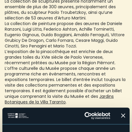
La collection de sculptures présente notamment un
ensemble de plus de 300 œuvres, principalement des
plâtres, du sculpteur Paolo Troubetzkoy, ainsi qu’une
sélection de 53 œuvres d’Arturo Martini.
La collection de peinture propose des œuvres de Daniele
Ranzoni, Luigi Litta, Federico Ashton, Achille Tominetti,
Eugenio Gignous, Guido Boggiani, Arnaldo Ferraguti, Vittore
Grubicy De Dragon, Carlo Fornara, Cesare Maggi, Guido
Cinotti, Siro Penagini et Mario Tozzi.
L’exposition de la pinacothèque est enrichie de deux
grandes toiles du XVIe siècle de Paolo Veronese,
récemment prêtées au Musée par la Région Piémont.
L’offre culturelle du Musée propose chaque année un
programme riche en événements, rencontres et
expositions temporaires. Le billet d’entrée inclut toujours la
visite des collections permanentes et des expositions
temporaires. Il est également possible d’acheter un billet
unique comprenant la visite du Musée et des
Jardins
Botaniques de la Villa Taranto
.
Accessible.
Services pour les familles : coin relax avec espace « Nati per
Leggere » et Baby Pit Stop
Écoles et groupes : 25 élèves max. par créneau