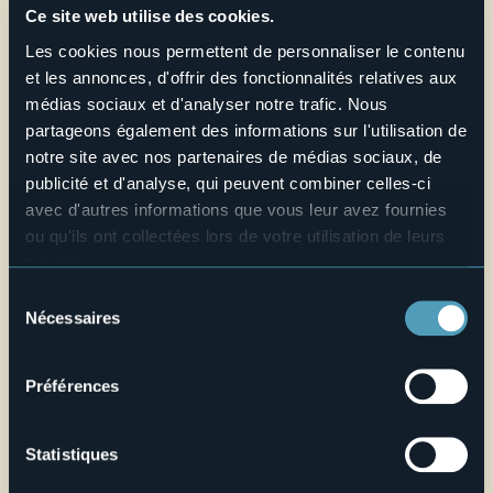
Ce site web utilise des cookies.
Credit: Archivio Fotografico Distretto dei Laghi - Lorenzo Pipi
E-mail
Les cookies nous permettent de personnaliser le contenu
segreteria@museodelpaesaggio.it
et les annonces, d'offrir des fonctionnalités relatives aux
médias sociaux et d'analyser notre trafic. Nous
Site web
partageons également des informations sur l'utilisation de
Live
notre site avec nos partenaires de médias sociaux, de
publicité et d'analyse, qui peuvent combiner celles-ci
29,6°
Via Ruga 44
avec d'autres informations que vous leur avez fournies
Très beau temps
28922 - Verbania Pallanza (VB)
ou qu'ils ont collectées lors de votre utilisation de leurs
services.
Pour plus d'informations sur les cookies, y compris sur la
Sélection
manière de les gérer et de les supprimer,
cliquez ici
.
Nécessaires
du
Vous pouvez trouver la politique de confidentialité
consentement
complète
ici
.
Préférences
Statistiques
Ouvrir la carte