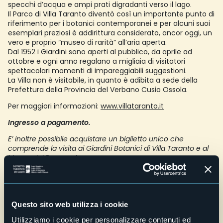
specchi d’acqua e ampi prati digradanti verso il lago.
Il Parco di Villa Taranto diventò così un importante punto di
riferimento per i botanici contemporanei e per alcuni suoi
esemplari preziosi è addirittura considerato, ancor oggi, un
vero e proprio “museo di rarità” all’aria aperta.
Dal 1952 i Giardini sono aperti al pubblico, da aprile ad
ottobre e ogni anno regalano a migliaia di visitatori
spettacolari momenti di impareggiabili suggestioni.
La Villa non è visitabile, in quanto è adibita a sede della
Prefettura della Provincia del Verbano Cusio Ossola.
Per maggiori informazioni:
www.villataranto.it
Ingresso a pagamento.
E’ inoltre possibile acquistare un biglietto unico che
comprende la visita ai Giardini Botanici di Villa Taranto e al
Museo del Paesaggio
.
E-mail
ente@villataranto.it
Telefono
+39 0323 556667
Questo sito web utilizza i cookie
Utilizziamo i cookie per personalizzare contenuti ed
Sito web