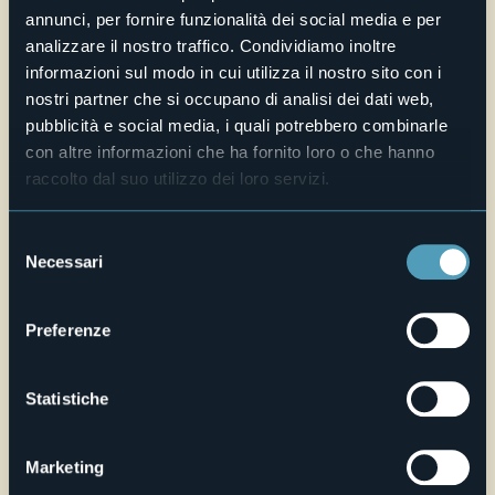
annunci, per fornire funzionalità dei social media e per
Live
analizzare il nostro traffico. Condividiamo inoltre
informazioni sul modo in cui utilizza il nostro sito con i
27,1°
Via Vittorio Veneto, 111
Cielo sereno
nostri partner che si occupano di analisi dei dati web,
28922 - Verbania (VB)
pubblicità e social media, i quali potrebbero combinarle
con altre informazioni che ha fornito loro o che hanno
raccolto dal suo utilizzo dei loro servizi.
Selezione
Necessari
del
consenso
Preferenze
Apri mappa
Statistiche
Marketing