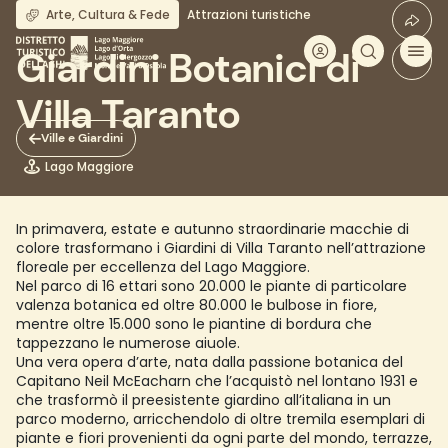
Salta
Arte, Cultura & Fede
Attrazioni turistiche
al
contenuto
Giardini Botanici di
principale
Villa Taranto
Ville e Giardini
Lago Maggiore
In primavera, estate e autunno straordinarie macchie di
colore trasformano i Giardini di Villa Taranto nell’attrazione
floreale per eccellenza del Lago Maggiore.
Nel parco di 16 ettari sono 20.000 le piante di particolare
valenza botanica ed oltre 80.000 le bulbose in fiore,
mentre oltre 15.000 sono le piantine di bordura che
tappezzano le numerose aiuole.
Una vera opera d’arte, nata dalla passione botanica del
Capitano Neil McEacharn che l’acquistò nel lontano 1931 e
che trasformò il preesistente giardino all’italiana in un
parco moderno, arricchendolo di oltre tremila esemplari di
piante e fiori provenienti da ogni parte del mondo, terrazze,