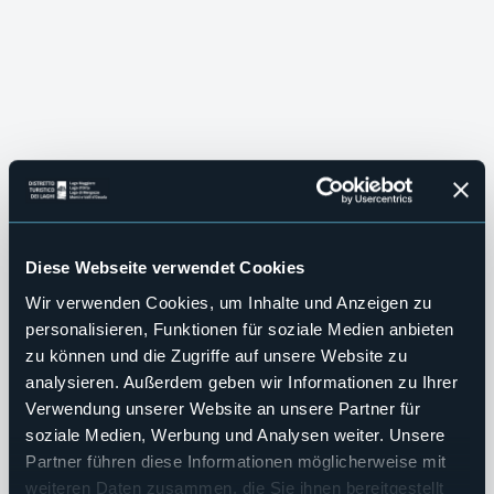
Diese Webseite verwendet Cookies
Wir verwenden Cookies, um Inhalte und Anzeigen zu
personalisieren, Funktionen für soziale Medien anbieten
zu können und die Zugriffe auf unsere Website zu
analysieren. Außerdem geben wir Informationen zu Ihrer
VILLEN UND GÄRTEN
Verwendung unserer Website an unsere Partner für
Grüne und 
soziale Medien, Werbung und Analysen weiter. Unsere
SLOW TOURISM
HERZLICH WILLKOMMEN!
UNSERE WINTER EXPERIENCE!
Erleben Sie
Partner führen diese Informationen möglicherweise mit
Distretto Turistico 
weiteren Daten zusammen, die Sie ihnen bereitgestellt