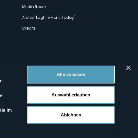
Media Room
Archiv "Laghi e Monti Today"
Credits
Alle zulassen
le
 Profilen
Auswahl erlauben
le
sie im
Ablehnen