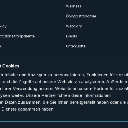
econdario
Wellness
Önogastronomie
licy
Webcam
razione trasparente
Events
e
Unterkünfte
t Cookies
 Inhalte und Anzeigen zu personalisieren, Funktionen für sozia
 und die Zugriffe auf unsere Website zu analysieren. Außerdem
Folgen Sie uns auf unseren sozialen
u Ihrer Verwendung unserer Website an unsere Partner für sozia
aly
sen weiter. Unsere Partner führen diese Informationen
en Daten zusammen, die Sie ihnen bereitgestellt haben oder die 
 Dienste gesammelt haben.