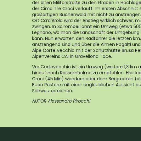
der alten Militärstraße zu den Gräben in Hochl
der Cima Tre Croci verläuft. Im ersten Abschnitt 
großartigen Buchenwald mit nicht zu anstrenge
Ort Ca’d’Arola wird der Anstieg wirklich schwer,
zwingen. In Scirombei lohnt ein Umweg (etwa 5
Legnano, wo man die Landschaft der Umgebung d
kann. Nun erwarten den Radfahrer die letzten km,
anstrengend sind und über die Almen Pogalti und
Alpe Corte Vecchio mit der Schutzhütte Brusa Per
Alpenvereins CAI in Gravellona Toce.
Vor Cortevecchio ist ein Umweg (weitere 1,3 km a
hinauf nach Rossombolmo zu empfehlen. Hier ka
Croci (45 Min) wandern oder dem Bergrücken folg
Buon Pastore mit einer unglaublichen Aussicht a
Schweiz erreichen.
AUTOR Alessandro Pirocchi