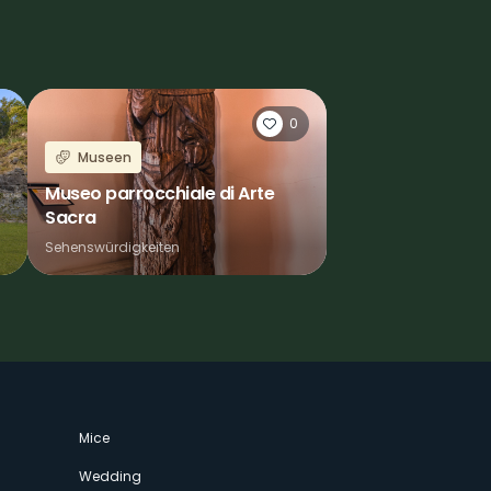
0
Museen
Museo parrocchiale di Arte
Sacra
Sehenswürdigkeiten
Mice
Wedding