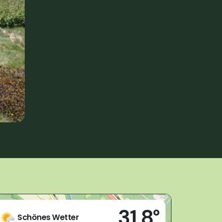
Live
31,8°
28877 - Ornavasso (VB)
Schönes Wetter