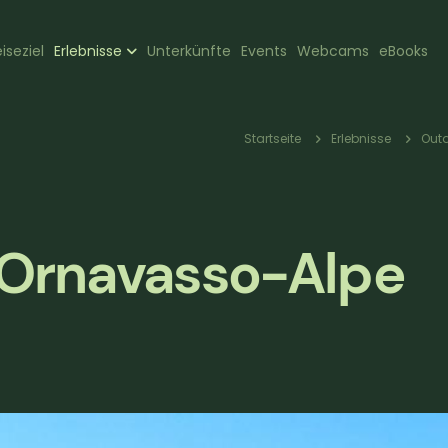
zione
iseziel
Erlebnisse
Unterkünfte
Events
Webcams
eBooks
pale
Pfadnav
Startseite
Erlebnisse
Outd
Ornavasso-Alpe