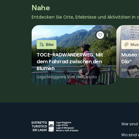
Nahe
Entdecken Sie Orte, Erlebnisse und Aktivitäten in
2
Bike
Mus
TOCE-RADWANDERWEG: Mit
Museo P
dem Fahrrad zwischen den
Dio”
Blumen
Sehenswü
Lago Maggiore, Valli dell'Ossola
M
Wer sind 
Wo sind 