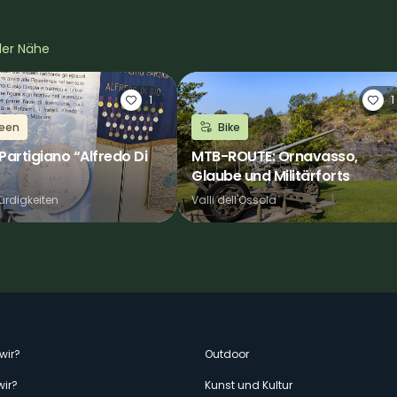
 der Nähe
1
1
een
Bike
artigiano “Alfredo Di
MTB-ROUTE: Ornavasso,
Glaube und Militärforts
rdigkeiten
Valli dell'Ossola
enù
wir?
Outdoor
wir?
Kunst und Kultur