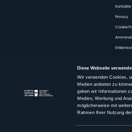
s
Kontakte
Privacy
Cookie Po
Amminist
Erlebniss
Diese Webseite verwende
Wir verwenden Cookies, um
Medien anbieten zu können
Distretto Turistico dei Laghi Scrl
geben wir Informationen z
Sede legale e operativa: Corso Italia 26 - 28838 Stresa VB - It
Medien, Werbung und Analy
tel:
+39 0323 30416
infoturismo@distrettolaghi.it
e
distrettolaghi@legalmail.it
möglicherweise mit weiter
www.distrettolaghi.it
Rahmen Ihrer Nutzung der
P.I. 01648650032