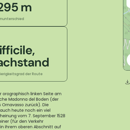
 295 m
nunterschied
fficile,
achstand
erigkeitsgrad der Route
r orographisch linken Seite am
kirche Madonna del Boden (der
 Ornavasso zurück). Die
 auch heute noch ein viel
cheinung vom 7. September 1528
einer (für den Verkehr
 in ihrem oberen Abschnitt auf