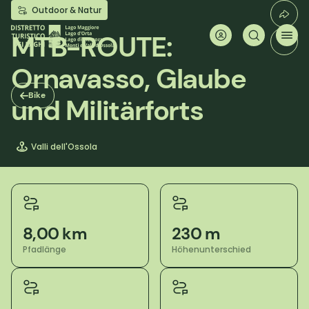
Direkt
Outdoor & Natur
zum
Inhalt
MTB-ROUTE:
Ornavasso, Glaube
Bike
und Militärforts
Valli dell'Ossola
8,00 km
230 m
Pfadlänge
Höhenunterschied