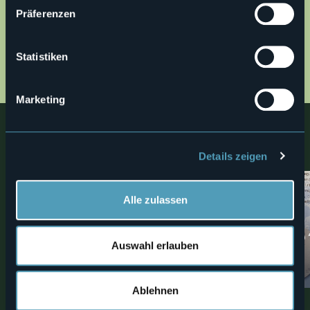
Präferenzen
Öffnen Sie die Karte
Statistiken
20_bara.jpg
Marketing
Nahe
Entdecken Sie Orte, Erlebnisse und Aktivitäten in der Nähe
Details zeigen
2
Alle zulassen
Bike
Museen
MTB-ROUTE: Ornavasso-Alpe
Museo Partigiano 
Auswahl erlauben
Cortevecchio
Dio”
Valli dell'Ossola
Sehenswürdigkeiten
Ablehnen