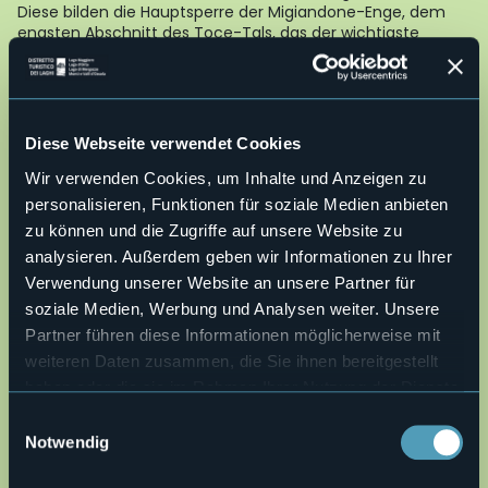
Diese bilden die Hauptsperre der Migiandone-Enge, dem
engsten Abschnitt des Toce-Tals, das der wichtigste
Zugang zu den Seen und Pässen des Ossola-Tals ist. Vom
Fort Bara fährt man den Militärsaumpfad hinunter und
kommt im Tal auf einen großen Platz mit zwei großen
Kanonen. Hier kommt man über den Radwanderweg zum
kleinen See, Laghetto delle Rose und wieder zurück nach
Diese Webseite verwendet Cookies
Ornavasso.
Wir verwenden Cookies, um Inhalte und Anzeigen zu
AUTOR Alessandro Pirocchi
personalisieren, Funktionen für soziale Medien anbieten
Live
zu können und die Zugriffe auf unsere Website zu
analysieren. Außerdem geben wir Informationen zu Ihrer
22,4°
28877 - Ornavasso (VB)
Schönes Wetter
Verwendung unserer Website an unsere Partner für
soziale Medien, Werbung und Analysen weiter. Unsere
Partner führen diese Informationen möglicherweise mit
weiteren Daten zusammen, die Sie ihnen bereitgestellt
haben oder die sie im Rahmen Ihrer Nutzung der Dienste
gesammelt haben.
Einwilligungsauswahl
Notwendig