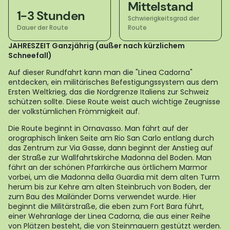
Mittelstand
1-3 Stunden
Schwierigkeitsgrad der
Dauer der Route
Route
JAHRESZEIT Ganzjährig (außer nach kürzlichem
Schneefall)
Auf dieser Rundfahrt kann man die "Linea Cadorna"
entdecken, ein militärisches Befestigungssystem aus dem
Ersten Weltkrieg, das die Nordgrenze Italiens zur Schweiz
schützen sollte. Diese Route weist auch wichtige Zeugnisse
der volkstümlichen Frömmigkeit auf.
Die Route beginnt in Ornavasso. Man fährt auf der
orographisch linken Seite am Rio San Carlo entlang durch
das Zentrum zur Via Gasse, dann beginnt der Anstieg auf
der Straße zur Wallfahrtskirche Madonna del Boden. Man
fährt an der schönen Pfarrkirche aus örtlichem Marmor
vorbei, um die Madonna della Guardia mit dem alten Turm
herum bis zur Kehre am alten Steinbruch von Boden, der
zum Bau des Mailänder Doms verwendet wurde. Hier
beginnt die Militärstraße, die eben zum Fort Bara führt,
einer Wehranlage der Linea Cadorna, die aus einer Reihe
von Plätzen besteht, die von Steinmauern gestützt werden.