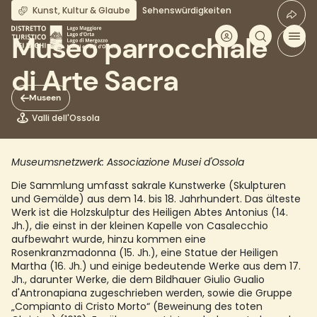
Direkt
Kunst, Kultur & Glaube
Sehenswürdigkeiten
zum
Inhalt
Museo parrocchiale
di Arte Sacra
Museen
Valli dell'Ossola
Museumsnetzwerk: Associazione Musei d'Ossola
Die Sammlung umfasst sakrale Kunstwerke (Skulpturen
und Gemälde) aus dem 14. bis 18. Jahrhundert. Das älteste
Werk ist die Holzskulptur des Heiligen Abtes Antonius (14.
Jh.), die einst in der kleinen Kapelle von Casalecchio
aufbewahrt wurde, hinzu kommen eine
Rosenkranzmadonna (15. Jh.), eine Statue der Heiligen
Martha (16. Jh.) und einige bedeutende Werke aus dem 17.
Jh., darunter Werke, die dem Bildhauer Giulio Gualio
d'Antronapiana zugeschrieben werden, sowie die Gruppe
„Compianto di Cristo Morto“ (Beweinung des toten