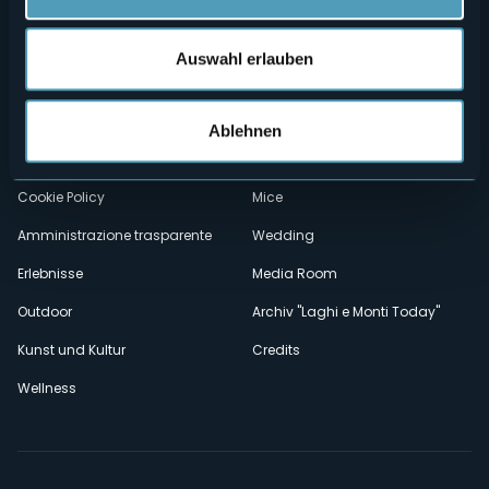
Menù
Wer sind wir?
Önogastronomie
Auswahl erlauben
Wo sind wir?
Webcam
secondario
Kontakte
Events
Ablehnen
Privacy
Unterkünfte
Cookie Policy
Mice
Amministrazione trasparente
Wedding
Erlebnisse
Media Room
Outdoor
Archiv "Laghi e Monti Today"
Kunst und Kultur
Credits
Wellness