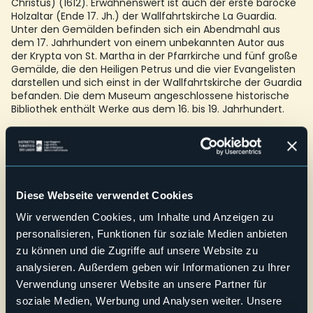
Christus) (1612). Erwähnenswert ist auch der erste barocke
Holzaltar (Ende 17. Jh.) der Wallfahrtskirche La Guardia.
Unter den Gemälden befinden sich ein Abendmahl aus
dem 17. Jahrhundert von einem unbekannten Autor aus
der Krypta von St. Martha in der Pfarrkirche und fünf große
Gemälde, die den Heiligen Petrus und die vier Evangelisten
darstellen und sich einst in der Wallfahrtskirche der Guardia
befanden. Die dem Museum angeschlossene historische
Bibliothek enthält Werke aus dem 16. bis 19. Jahrhundert.
Barrierefreiheit: ja, ein stockwerk
Schulen: durch Kontaktaufnahme mit der Organisation, nur
mit Reservierung
Credit: Archivio Fotografico Distretto dei Laghi - Lorenzo Pipi
Diese Webseite verwendet Cookies
E-mail
amossola@libero.it
Wir verwenden Cookies, um Inhalte und Anzeigen zu
Telefono
personalisieren, Funktionen für soziale Medien anbieten
+39 335 6440204
zu können und die Zugriffe auf unsere Website zu
analysieren. Außerdem geben wir Informationen zu Ihrer
Webseite
Verwendung unserer Website an unsere Partner für
Live
soziale Medien, Werbung und Analysen weiter. Unsere