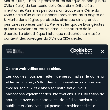
Morto” (1612). Enfin, le premier autel baroque en bois (fin du
XVIIe siècle) du Santuario della Guardia mérite d'être
mentionné. Parmi les peintures, on trouve une Cène du
XVIIe siècle d'un auteur inconnu provenant de la crypte de
S. Marta dans l'église paroissiale, ainsi que cinq grandes
peintures représentant St. Pierre et les quatre Évangélistes
qui se trouvaient autrefois dans le sanctuaire de la
Guardia. La bibliothèque historique rattachée au musée
contient des ouvrages du XVIe au XIXe siècle.
Accessibilité : oui, étage unique
Ecoles : en contactant l'organisation, sur réservation
uniquement
Credit: Archivio Fotografico Distretto dei Laghi - Lorenzo Pipi
Ce site web utilise des cookies.
E-mail
amossola@libero.it
Les cookies nous permettent de personnaliser le contenu
Telefono
et les annonces, d'offrir des fonctionnalités relatives aux
+39 335 6440204
médias sociaux et d'analyser notre trafic. Nous
partageons également des informations sur l'utilisation de
Site web
notre site avec nos partenaires de médias sociaux, de
Live
publicité et d'analyse, qui peuvent combiner celles-ci