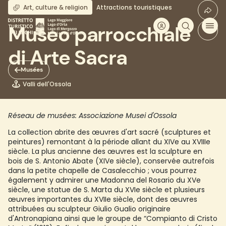
Aller
Art, culture & religion
Attractions touristiques
au
contenu
Museo parrocchiale
principal
di Arte Sacra
Musées
Valli dell'Ossola
Réseau de musées: Associazione Musei d'Ossola
La collection abrite des œuvres d'art sacré (sculptures et
peintures) remontant à la période allant du XIVe au XVIIIe
siècle. La plus ancienne des œuvres est la sculpture en
bois de S. Antonio Abate (XIVe siècle), conservée autrefois
dans la petite chapelle de Casalecchio ; vous pourrez
également y admirer une Madonna del Rosario du XVe
siècle, une statue de S. Marta du XVIe siècle et plusieurs
œuvres importantes du XVIIe siècle, dont des œuvres
attribuées au sculpteur Giulio Gualio originaire
d'Antronapiana ainsi que le groupe de “Compianto di Cristo