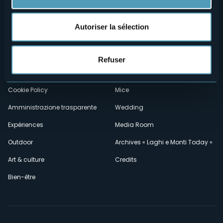
Menù
Qui sommes-nous?
Vins & gastronomie
Autoriser la sélection
Où sommes-nous?
Webcams
secondario
Contacts
Événements
Refuser
Privacy
Hébergements
Cookie Policy
Mice
Amministrazione trasparente
Wedding
Expériences
Media Room
Outdoor
Archives « Laghi e Monti Today »
Art & culture
Credits
Bien-être