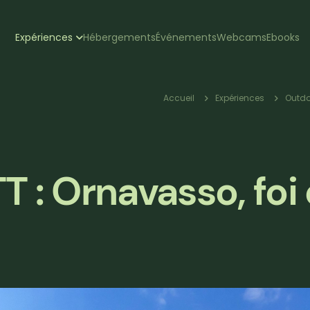
zione
Expériences
Hébergements
Événements
Webcams
Ebooks
pale
Fil
Accueil
Expériences
Outdo
d'Ariane
 : Ornavasso, foi 