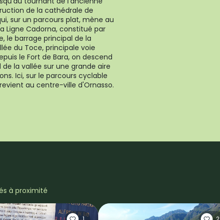
squ'au tournant de l'ancienne
truction de la cathédrale de
qui, sur un parcours plat, mène au
la Ligne Cadorna, constitué par
, le barrage principal de la
allée du Toce, principale voie
Depuis le Fort de Bara, on descend
 de la vallée sur une grande aire
s. Ici, sur le parcours cyclable
 revient au centre-ville d'Ornasso.
tés à proximité
1
2