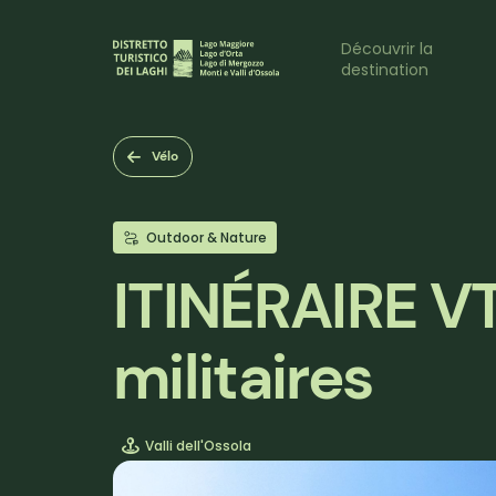
Aller
au
Naviga
Découvrir la
contenu
destination
principal
princi
Vélo
Outdoor & Nature
ITINÉRAIRE VTT
militaires
Valli dell'Ossola