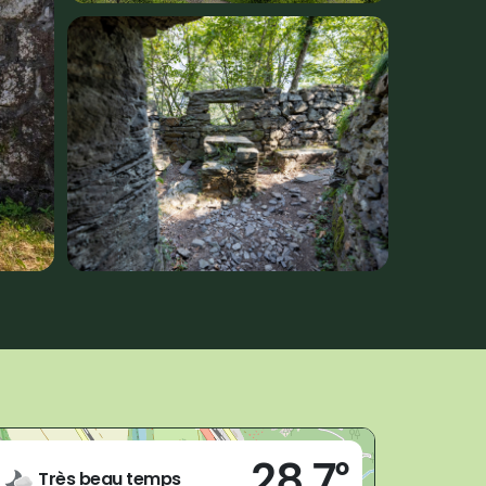
Live
28,7°
28877 - Ornavasso (VB)
Très beau temps