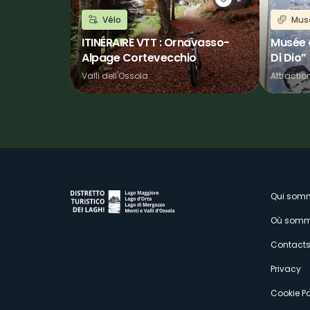
Vélo
Mus
ITINÉRAIRE VTT : Ornavasso-
Musée d
Alpage Cortevecchio
Di Dio”
Valli dell'Ossola
Attractio
M
Qui som
Où somm
s
Contact
Privacy
Cookie Po