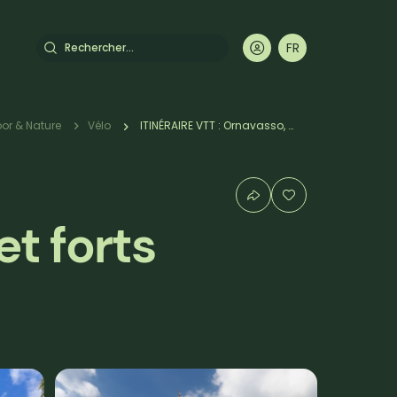
Rechercher
FR
DE
EN
IT
or & Nature
Vélo
ITINÉRAIRE VTT : Ornavasso, foi et forts militaires
et forts