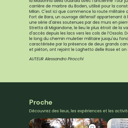
la Madonna della Guardia avec l'ancienne Tour ju
carrière de marbre du Boden, utilisé pour la cons
Milan. C'est ici que commence la route militaire 
Fort de Bara, un ouvrage défensif appartenant à 
une série d'aires soutenues par des murs en pierre
Stretta di Migiandone, le lieu le plus étroit de la v
d'accès depuis les lacs vers les cols de l’Ossola. 
le long du chemin muletier militaire jusqu'au fond
caractérisée par la présence de deux grands canon
et piéton, ont rejoint le Laghetto delle Rose et on
AUTEUR Alessandro Pirocchi
Proche
Découvrez des lieux, les expériences et les activi
2