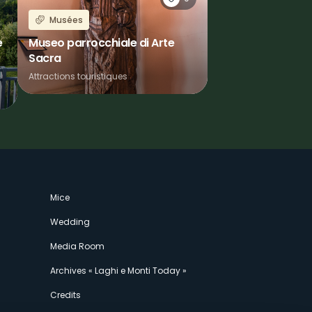
Musées
e
Museo parrocchiale di Arte
Sacra
Attractions touristiques
Mice
Wedding
Media Room
Archives « Laghi e Monti Today »
Credits