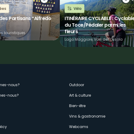
ées
Vélo
es Partisans “Alfredo
ITINÉRAIRE CYCLABLE : Cyclabl
du Toce/Pédaler parmi les
fleurs
ns touristiques
Lago Maggiore, Valli dell'Ossola
enù
mes-nous?
Outdoor
es-nous?
Art & culture
econdario
s
Bien-être
Vins & gastronomie
licy
Webcams