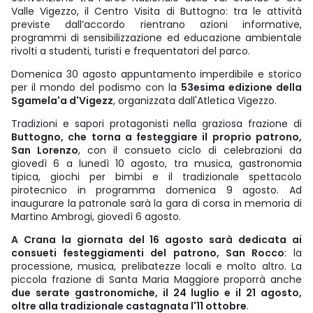
Valle Vigezzo, il Centro Visita di Buttogno: tra le attività
previste dall’accordo rientrano azioni informative,
programmi di sensibilizzazione ed educazione ambientale
rivolti a studenti, turisti e frequentatori del parco.
Domenica 30 agosto appuntamento imperdibile e storico
per il mondo del podismo con la
53esima edizione della
Sgamela'a d'Vigezz
, organizzata dall'Atletica Vigezzo.
Tradizioni e sapori protagonisti nella graziosa frazione di
Buttogno, che torna a festeggiare il proprio patrono,
San Lorenzo
, con il consueto ciclo di celebrazioni da
giovedì 6 a lunedì 10 agosto, tra musica, gastronomia
tipica, giochi per bimbi e il tradizionale spettacolo
pirotecnico in programma domenica 9 agosto. Ad
inaugurare la patronale sarà la gara di corsa in memoria di
Martino Ambrogi, giovedì 6 agosto.
A Crana la giornata del 16 agosto sarà dedicata ai
consueti festeggiamenti del patrono, San Rocco
: la
processione, musica, prelibatezze locali e molto altro. La
piccola frazione di Santa Maria Maggiore proporrà anche
due serate gastronomiche, il 24 luglio e il 21 agosto,
oltre alla tradizionale castagnata l'11 ottobre
.