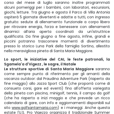
corso del mese di luglio saranno inoltre programmati
alcuni pomeriggi per i bambini, con laboratori, escursioni,
giochi, letture. Tra giugno e agosto il Parco di Villa Antonia
ospiterà 5 giornate divertenti e adatte a tutti, con ingresso
gratuito: sedute di allenamento funzionale a corpo libero
per ritrovare energia, forza e benessere con allenamenti
dinamici all’aria aperta coordinati da un'istruttrice
qualificata. Da fine giugno a fine agosto, infine, grandi e
piccini potranno trascorrere momenti di divertimento
presso lo storico Luna Park della famiglia Sortino, allestito
nella meravigliosa pineta di Santa Maria Maggiore.
Lo sport, le iniziative del CAI, le feste patronali, la
Sgamela'a d'Vigezz , le sagre, il Natale
Le strutture sportive di Santa Maria Maggiore
saranno
come sempre punto di riferimento per gli amanti della
vacanza outdoor: dal Praudina Adventure Park (riaperto da
fine maggio) allo Jazza Sport Club (che proporrà come di
consueto corsi, gare ed eventi) fino all'offerta variegata
della pineta con piscina, minigolf, tennis, il campo da golf
(che ha riaperto a inizi maggio e che prevede un ricco
calendario di gare, con info e aggiornamenti disponibili sul
sito
www.golfsantamaria.com
) e i maneggi. Anche questa
estate l'U.S. Pro Vigezzo organizza il tradizionale Summer