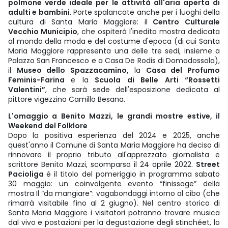
polmone verde ideale per le attività all'aria aperta di
adulti e bambini
. Porte spalancate anche per i luoghi della
cultura di Santa Maria Maggiore: il
Centro Culturale
Vecchio Municipio
, che ospiterà l'inedita mostra dedicata
al mondo della moda e del costume d'epoca (di cui Santa
Maria Maggiore rappresenta una delle tre sedi, insieme a
Palazzo San Francesco e a Casa De Rodis di Domodossola),
il
Museo dello Spazzacamino,
la
Casa del Profumo
Feminis-Farina
e la
Scuola di Belle Arti “Rossetti
Valentini”
, che sarà sede dell'esposizione dedicata al
pittore vigezzino Camillo Besana.
L'omaggio a Benito Mazzi, le grandi mostre estive, il
Weekend del Folklore
Dopo la positiva esperienza del 2024 e 2025, anche
quest'anno il Comune di Santa Maria Maggiore ha deciso di
rinnovare il proprio tributo all'apprezzato giornalista e
scrittore Benito Mazzi, scomparso il 24 aprile 2022.
Street
Pacioliga
è il titolo del pomeriggio in programma sabato
30 maggio: un coinvolgente evento “finissage” della
mostra Il “da mangiare”: vagabondaggi intorno al cibo (che
rimarrà visitabile fino al 2 giugno). Nel centro storico di
Santa Maria Maggiore i visitatori potranno trovare musica
dal vivo e postazioni per la degustazione degli stinchéet, lo