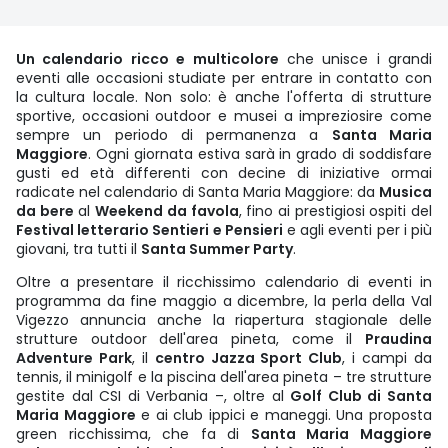
Un calendario ricco e multicolore
che unisce i grandi
eventi alle occasioni studiate per entrare in contatto con
la cultura locale. Non solo: è anche l'offerta di strutture
sportive, occasioni outdoor e musei a impreziosire come
sempre un periodo di permanenza a
Santa Maria
Maggiore
. Ogni giornata estiva sarà in grado di soddisfare
gusti ed età differenti con decine di iniziative ormai
radicate nel calendario di Santa Maria Maggiore: da
Musica
da bere
al
Weekend da favola
, fino ai prestigiosi ospiti del
Festival letterario Sentieri e Pensieri
e agli eventi per i più
giovani, tra tutti il
Santa Summer Party
.
Oltre a presentare il ricchissimo calendario di eventi in
programma da fine maggio a dicembre, la perla della Val
Vigezzo annuncia anche la riapertura stagionale delle
strutture outdoor dell'area pineta, come il
Praudina
Adventure Park
, il
centro Jazza Sport Club
, i campi da
tennis, il minigolf e la piscina dell'area pineta – tre strutture
gestite dal CSI di Verbania –, oltre al
Golf Club di Santa
Maria Maggiore
e ai club ippici e maneggi. Una proposta
green ricchissima, che fa di
Santa Maria Maggiore