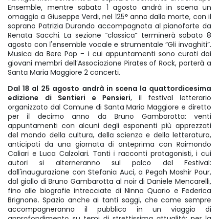
Ensemble, mentre sabato 1 agosto andrà in scena un
omaggio a Giuseppe Verdi, nel 125° anno dalla morte, con il
soprano Patrizia Durando accompagnata al pianoforte da
Renata Sacchi. La sezione “classica” terminerà sabato 8
agosto con l'ensemble vocale e strumentale “Gli invaghiti”.
Musica da Bere Pop – i cui appuntamenti sono curati dai
giovani membri dell’Associazione Pirates of Rock, porterà a
Santa Maria Maggiore 2 concerti.
Dal 18 al 25 agosto andrà in scena la quattordicesima
edizione di Sentieri e Pensieri
, il festival letterario
organizzato dal Comune di Santa Maria Maggiore e diretto
per il decimo anno da Bruno Gambarotta: venti
appuntamenti con alcuni degli esponenti più apprezzati
del mondo della cultura, della scienza e della letteratura,
anticipati da una giornata di anteprima con Raimondo
Caliari e Luca Calzolari. Tanti i racconti protagonisti, i cui
autori si alterneranno sul palco del Festival:
dall'inaugurazione con Stefania Auci, a Pegah Moshir Pour,
dal giallo di Bruno Gambarotta al noir di Daniele Mencarelli,
fino alle biografie intrecciate di Ninna Quario e Federica
Brignone. Spazio anche ai tanti saggi, che come sempre
accompagneranno il pubblico in un viaggio di
approfondimento su temi di strettissima attualità: per la