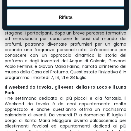
Sempre più vocata alle attività esperienziali, la Casa del
Profumo ha già ospitato numerosi workshop dal titolo
“Profumo su misura: viaggio nella creazione olfattiva”,
Rifiuta
attività tailor made, appunto, ed esclusivamente su
prenotazione; i laboratori proseguiranno per tutta la
stagione. I partecipanti, dopo un breve percorso formativo
ed emozionale per conoscere le basi del mondo dei
profumi, potranno diventare profumieri per un giorno
creando una fragranza personalizzata. Un’occasione per
conoscere con un approccio dinamico la storia del
profumo e degli inventori dell’Acqua di Colonia, Giovanni
Paolo Feminis e Giovan Maria Farina, narrata all’interno del
museo della Casa del Profumo. Quest'estate l'iniziativa è in
programma i martedì 7, 14, 21 e 28 luglio.
Il Weekend da favola , gli eventi della Pro Loco e il Luna
Park
Fine settimana dedicato ai più piccoli e alla fantasia, il
Weekend da favola è da anni appuntamento molto
apprezzato e anche quest'anno offrirà un ricchissimo
calendario di eventi. Da venerdì 17 a domenica 19 luglio il
borgo di Santa Maria Maggiore diverrà palcoscenico per
allestimenti favolosi ed appuntamenti dedicati ai più