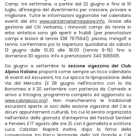
Camp: tre settimane, a partire dal 22 giugno e fino al 10
luglio, all'insegna del divertimento per crescere, provare e
migliorare. Tutte le informazioni aggiornate nel calendario
eventi del sito
www.santamariamaggiore.info
. Grazie alla
gestione del CSI Verbania, i rinnovati campi da tennis in
erba sintetica sono già aperti e fruibili (per prenotazioni
campi e lezioni di tennis 338 7675941); piscina, minigolf e
tennis confermano poi la riapertura quotidiana da sabato
13 giugno dalle 10.30 alle 18.00 (tennis 9-19) fino a
domenica 30 agosto. Info e prenotazioni: 340 9055105.
Da giugno a settembre la
sezione vigezzina del Club
Alpino Italiano
proporrà come sempre un ricco calendario
di eventi ed escursioni, tra cui spicca la riproposizione della
Via del Mercato (il 28 giugno nell'incontro con la Via
Borromea e il 20 settembre con partenza da Camedo e
arrivo a Intragna, programma completo ed aggiornato su
www.caivigezzo.org
). Non mancheranno le tradizionali
escursioni aperte ai soci della sezione vigezzina del CAI e
alcuni appuntamenti culturali, tra cui la serata organizzata
nell'ambito della giornata d'anteprima del Festival Sentieri
e Pensieri, il 17 agosto alle ore 21, con il giornalista e scrittore
Luca Calzolari. Riaprirà inoltre, dopo la firma della
convenzione tra Parco Nazionale della Val Grande e CAI