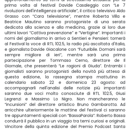
prima volta al festival Davide Casaleggio con “Le 7
rivoluzioni dell'intelligenza artificiale”, il critico televisivo Aldo
Grasso con “Cara televisione”, mentre Roberta Villa e
Beatrice Mautino saranno protagoniste di una serata
dedicata alla scienza e alla medicina, grazie ai loro due
ultimi lavori “Cattiva prevenzione” e “Vertigine”. Importanti i
nomi del giornalismo in arrivo a Sentieri e Pensieri: tornerà
al Festival la voce di RTL 102.5, la radio più ascoltata d'Italia,
e giornalista Davide Giacalone con “Futuribile. Domani sarà
sempre migliore di ieri”, mentre sarà una prima
partecipazione per Tommaso Cerno, direttore de Il
Giornale, che presenterà “Le ragioni di Giuda”. Entrambi i
giornalisti saranno protagonisti della novità più attesa di
questa edizione, la rassegna stampa mattutina in
calendario sabato 22 e domenica 23 agosto: ad
accompagnarli nell'analisi delle notizie più importanti
saranno due voci molto conosciute di RTL 102.5, Giusi
Legrenzi e Massimo Lo Nigro. Non mancheranno le
“incursioni” del direttore artistico Bruno Gambarotta. Ad
arricchire ulteriormente le mattine del festival ci saranno
tre appuntamenti speciali con “BassaParola”: Roberto Bassa
condurrà il pubblico in un viaggio tra temi curiosi e originali.
Vincitore della quinta edizione del Premio Podcast Santa