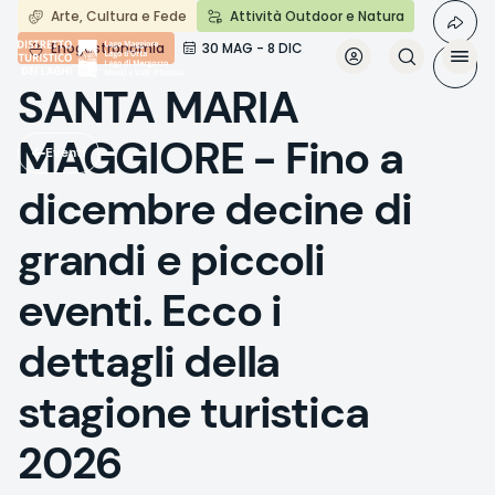
Salta
Arte, Cultura e Fede
Attività Outdoor e Natura
al
Enogastronomia
30 MAG - 8 DIC
contenuto
principale
SANTA MARIA
MAGGIORE - Fino a
Eventi
dicembre decine di
grandi e piccoli
eventi. Ecco i
dettagli della
stagione turistica
2026