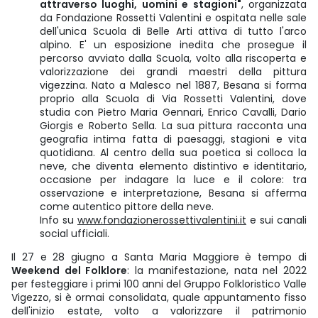
attraverso luoghi, uomini e stagioni"
, organizzata
da Fondazione Rossetti Valentini e ospitata nelle sale
dell'unica Scuola di Belle Arti attiva di tutto l'arco
alpino. E' un esposizione inedita che prosegue il
percorso avviato dalla Scuola, volto alla riscoperta e
valorizzazione dei grandi maestri della pittura
vigezzina. Nato a Malesco nel 1887, Besana si forma
proprio alla Scuola di Via Rossetti Valentini, dove
studia con Pietro Maria Gennari, Enrico Cavalli, Dario
Giorgis e Roberto Sella. La sua pittura racconta una
geografia intima fatta di paesaggi, stagioni e vita
quotidiana. Al centro della sua poetica si colloca la
neve, che diventa elemento distintivo e identitario,
occasione per indagare la luce e il colore: tra
osservazione e interpretazione, Besana si afferma
come autentico pittore della neve.
Info su
www.fondazionerossettivalentini.it
e sui canali
social ufficiali.
Il 27 e 28 giugno a Santa Maria Maggiore è tempo di
Weekend del Folklore
: la manifestazione, nata nel 2022
per festeggiare i primi 100 anni del Gruppo Folkloristico Valle
Vigezzo, si è ormai consolidata, quale appuntamento fisso
dell'inizio estate, volto a valorizzare il patrimonio