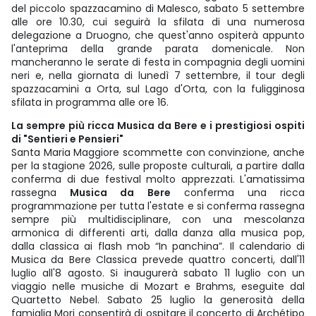
del piccolo spazzacamino di Malesco, sabato 5 settembre
alle ore 10.30, cui seguirà la sfilata di una numerosa
delegazione a Druogno, che quest'anno ospiterà appunto
l'anteprima della grande parata domenicale. Non
mancheranno le serate di festa in compagnia degli uomini
neri e, nella giornata di lunedì 7 settembre, il tour degli
spazzacamini a Orta, sul Lago d'Orta, con la fuligginosa
sfilata in programma alle ore 16.
La sempre più ricca Musica da Bere e i prestigiosi ospiti
di "Sentieri e Pensieri"
Santa Maria Maggiore scommette con convinzione, anche
per la stagione 2026, sulle proposte culturali, a partire dalla
conferma di due festival molto apprezzati. L'amatissima
rassegna
Musica da Bere
conferma una ricca
programmazione per tutta l'estate e si conferma rassegna
sempre più multidisciplinare, con una mescolanza
armonica di differenti arti, dalla danza alla musica pop,
dalla classica ai flash mob “In panchina”. Il calendario di
Musica da Bere Classica prevede quattro concerti, dall'11
luglio all'8 agosto. Si inaugurerà sabato 11 luglio con un
viaggio nelle musiche di Mozart e Brahms, eseguite dal
Quartetto Nebel. Sabato 25 luglio la generosità della
famiglia Mori consentirà di ospitare il concerto di Archétipo