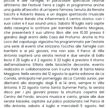
piccoli e alle famiglie, in particolare spettacoli teatrali
all’interno del Festival Terra e Laghi. In programma anche
una guida all’ascolto di un’opera famosa, tenuta da Renata
Sacchi e Roberto Bassa, e un doppio spettacolo musicale
con Prisma Banda che infiammerà il centro storico con i
suoi colori e il suo sound unico. Sabato 18 luglio sarà ospite
della rassegna lo scrittore per bambini Roberto Morgese,
che presenterà il suo ultimo libro alle ore 10.30 presso il
giardino degli aromi della Casa del Profumo. Anche la Pro
Loco del capoluogo vigezzino ha programmato per l'estate
una serie di eventi che strizzano l'occhio alle famiglie con
bambini e ai più giovani, ma non solo. Il Parco di Villa
Antonia ospiterà una serata revival e due serate di ballo
liscio il 25 luglio e il 2 agosto. Il 22 luglio è previsto il ritorno
dell'amatissima Sfilata delle biciclette decorate, evento
realizzato in collaborazione con il Luna Park di Santa Maria
Maggiore. Nella serata del 12 agosto la quinta edizione de La
Corrida, anticipata nel pomeriggio da La Corrida Junior, per
dilettanti allo sbaraglio dagli 8 ai 14 anni, sempre in Villa
Antonia. Il 22 agosto torna Santa Summer Party, la serata
disco per i più giovani presso la struttura coperta del
Centro del Fondo; ancora musica e canto, grazie alle due
serate karaoke, ospitate sul palco posizionato nel Parco di
Villa Antonia, sabato 4 luglio e mercoledì 5 agosto. Nel