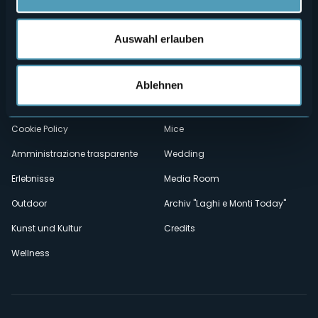
Menù
Wer sind wir?
Önogastronomie
Auswahl erlauben
Wo sind wir?
Webcam
secondario
Kontakte
Events
Ablehnen
Privacy
Unterkünfte
Cookie Policy
Mice
Amministrazione trasparente
Wedding
Erlebnisse
Media Room
Outdoor
Archiv "Laghi e Monti Today"
Kunst und Kultur
Credits
Wellness