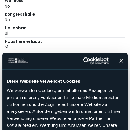
Wellness
No
Kongresshalle
No
Hallenbad
Sì
Haustiere erlaubt
Sì
Anzahl der Wohnungen
6
Anzahl der Betten
20
Diese Webseite verwendet Cookies
E-mail
info@resortanticoverbano.com
Wir verwenden Cookies, um Inhalte und Anzeigen zu
Telefon
personalisieren, Funktionen für soziale Medien anbieten
+39 393 9742725
zu können und die Zugriffe auf unsere Website zu
Codice CIR
analysieren. Außerdem geben wir Informationen zu Ihrer
003095-CIM-00001
Verwendung unserer Website an unsere Partner für
soziale Medien, Werbung und Analysen weiter. Unsere