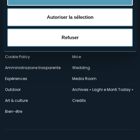
Menù
Qui sommes-nous?
Vins & gastronomie
Autoriser la sélection
Où sommes-nous?
Webcams
secondario
Contacts
Événements
Refuser
Privacy
Hébergements
Cookie Policy
Mice
Amministrazione trasparente
Wedding
Expériences
Media Room
Outdoor
Archives « Laghi e Monti Today »
Art & culture
Credits
Bien-être