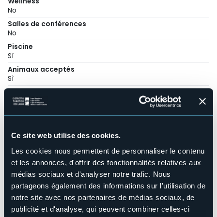
Wellness
No
Salles de conférences
No
Piscine
Sì
Animaux acceptés
Sì
Nombre d'appartements
6
Nombres de lits
20
Ce site web utilise des cookies.
E-mail
info@resortanticoverbano.com
Les cookies nous permettent de personnaliser le contenu
Téléphone
et les annonces, d'offrir des fonctionnalités relatives aux
+39 393 9742725
médias sociaux et d'analyser notre trafic. Nous
Codice CIR
partageons également des informations sur l'utilisation de
003095-CIM-00001
notre site avec nos partenaires de médias sociaux, de
publicité et d'analyse, qui peuvent combiner celles-ci