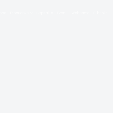
zione
ione
Esperienze
Ospitalità
Eventi
Webcams
E-books
pale