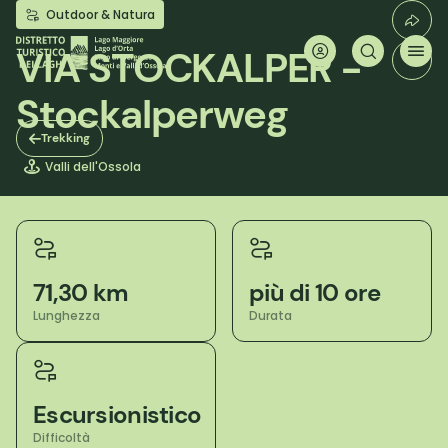
Salta
Outdoor & Natura
al
contenuto
VIA STOCKALPER -
principale
Stockalperweg
Trekking
Valli dell'Ossola
71,30 km
più di 10 ore
Lunghezza
Durata
Escursionistico
Difficoltà