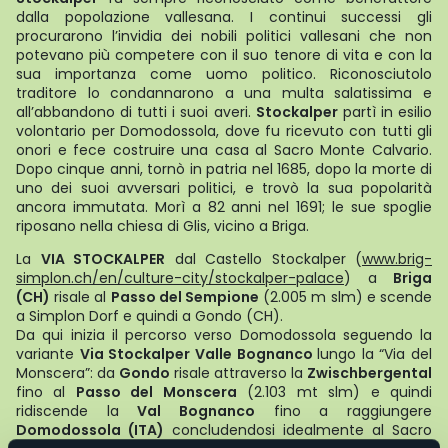
dalla popolazione vallesana. I continui successi gli
procurarono l’invidia dei nobili politici vallesani che non
potevano più competere con il suo tenore di vita e con la
sua importanza come uomo politico. Riconosciutolo
traditore lo condannarono a una multa salatissima e
all’abbandono di tutti i suoi averi.
Stockalper
partì in esilio
volontario per Domodossola, dove fu ricevuto con tutti gli
onori e fece costruire una casa al Sacro Monte Calvario.
Dopo cinque anni, tornò in patria nel 1685, dopo la morte di
uno dei suoi avversari politici, e trovò la sua popolarità
ancora immutata. Morì a 82 anni nel 1691; le sue spoglie
riposano nella chiesa di Glis, vicino a Briga.
La
VIA STOCKALPER
dal Castello Stockalper (
www.brig-
simplon.ch/en/culture-city/stockalper-palace
) a
Briga
(CH)
risale al
Passo del Sempione
(2.005 m slm) e scende
a Simplon Dorf e quindi a Gondo (CH).
Da qui inizia il percorso verso Domodossola seguendo la
variante
Via Stockalper Valle Bognanco
lungo la “Via del
Monscera”: da
Gondo
risale attraverso la
Zwischbergental
fino al
Passo del Monscera
(2.103 mt slm) e quindi
ridiscende la
Val Bognanco
fino a raggiungere
Domodossola (ITA)
concludendosi idealmente al Sacro