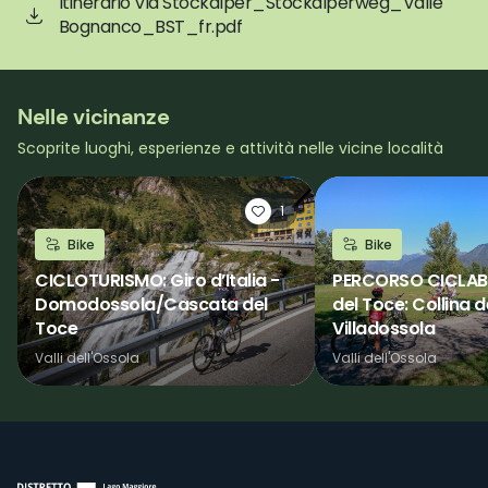
Itinerario Via Stockalper_Stockalperweg_Valle
Bognanco_BST_fr.pdf
Nelle vicinanze
Scoprite luoghi, esperienze e attività nelle vicine località
1
Bike
Bike
CICLOTURISMO: Giro d’Italia -
PERCORSO CICLABIL
Domodossola/Cascata del
del Toce: Collina d
Toce
Villadossola
Valli dell'Ossola
Valli dell'Ossola