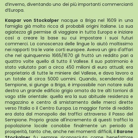
d’inverno, diventando uno dei più importanti commercianti
d’Europa.
Kaspar von Stockalper
nacque a Briga nel 1609 in una
famiglia già molto ricca di probabili origini italiane. La sua
agiatezza gli permise di viaggiare in tutta Europa e iniziare
così a creare la base su cui impostare i suoi futuri
commerci. La conoscenza delle lingue lo aiutò moltissimo
nei rapporti tra le varie corti europee. Aveva un giro d'affari
che nel quinquennio 1665/1670 gli fruttò un reddito pari a
quattro volte quello di tutto il Vallese. Il suo patrimonio è
stato valutato pari a circa 450 milioni di euro attuali; era
proprietario di tutte le miniere del Vallese, e dava lavoro a
un totale di circa 5000 uomini. Quando, scendendo dal
Sempione, si giunge a Briga, è impossibile non notare sulla
destra un grande edificio grigio ornato da tre alti torrioni di
vago stile orientale: quella era la sua abituale residenza e
magazzino e centro di smistamento delle merci dirette
verso l’Italia o il Centro Europa. La maggior fonte di reddito
era data dal monopolio dei traffici attraverso il Passo del
Sempione. Proprio grazie all'incremento di questi traffici la
popolazione locale conobbe finalmente un periodo di
prosperità, tanto che, anche nei momenti difficili, il
Barone
Stockalper
fu sempre riconosciuto come benefattore