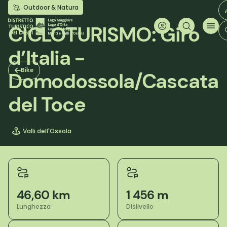
Salta
Outdoor & Natura
al
contenuto
CICLOTURISMO: Giro
principale
d’Italia -
Bike
Domodossola/Cascata
del Toce
Valli dell'Ossola
46,60 km
1 456 m
Lunghezza
Dislivello