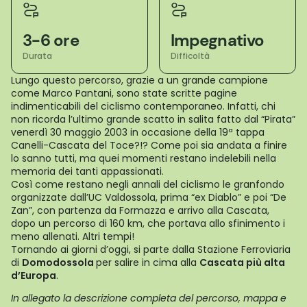
3-6 ore
Impegnativo
Durata
Difficoltà
Lungo questo percorso, grazie a un grande campione
come Marco Pantani, sono state scritte pagine
indimenticabili del ciclismo contemporaneo. Infatti, chi
non ricorda l’ultimo grande scatto in salita fatto dal “Pirata”
venerdì 30 maggio 2003 in occasione della 19ª tappa
Canelli-Cascata del Toce?!? Come poi sia andata a finire
lo sanno tutti, ma quei momenti restano indelebili nella
memoria dei tanti appassionati.
Così come restano negli annali del ciclismo le granfondo
organizzate dall’UC Valdossola, prima “ex Diablo” e poi “De
Zan”, con partenza da Formazza e arrivo alla Cascata,
dopo un percorso di 160 km, che portava allo sfinimento i
meno allenati. Altri tempi!
Tornando ai giorni d’oggi, si parte dalla Stazione Ferroviaria
di
Domodossola
per salire in cima alla
Cascata più alta
d’Europa
.
In allegato la descrizione completa del percorso, mappa e