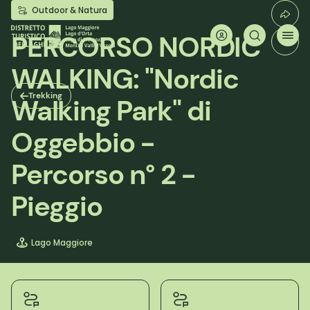
Salta
Outdoor & Natura
al
contenuto
PERCORSO NORDIC
principale
WALKING: "Nordic
Trekking
Walking Park" di
Oggebbio -
Percorso n° 2 -
Pieggio
Lago Maggiore