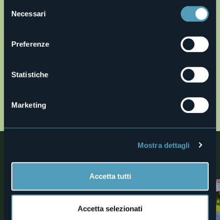
Selezione
Necessari
del
consenso
Preferenze
Statistiche
Apri mappa
Marketing
Mostra dettagli
Nelle vicinanze
Scoprite luoghi, esperienze e attività nelle vicine località
Accetta tutti
0
Accetta selezionati
Trekking
Ville e Giardini