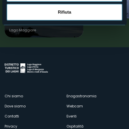
PERCORSO NORDIC TREKKING:
Villa Anelli
"Nordic Trekking Park" di
Laghi
Rifiuta
Oggebbio - Percorso n° 3 -
Travallino
Lago Maggiore
Menù
Chi siamo
Enogastronomia
Dove siamo
Webcam
secondario
Contatti
Eventi
Privacy
Ospitalità