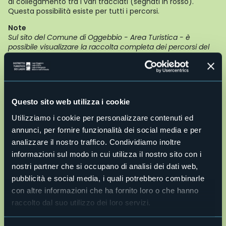
di collegamento tra i vari tracciati (segnati in rosso).
Questa possibilità esiste per tutti i percorsi.
Note
Sul sito del Comune di Oggebbio - Area Turistica - è
possibile visualizzare la raccolta completa dei percorsi del
Nordic Walking Park della località. Progettazione e
certificazione percorsi: Scuola del Camminare ®
Informazioni turistiche
Comune di Oggebbio: Piazza Municipio 1 - 28824 Oggebbio
Tel. 0323 48123/491005 - fax 0323 491921
Questo sito web utilizza i cookie
protocollo@comune.oggebbio.vb.it
-
Utilizziamo i cookie per personalizzare contenuti ed
www.comune.oggebbio.vb.it
annunci, per fornire funzionalità dei social media e per
Ufficio Turistico di Cannero Riviera: Via Orsi, 1 - 28821
Cannero Riviera
analizzare il nostro traffico. Condividiamo inoltre
Tel. 0323 788943 -
cannero@distrettolaghi.it
informazioni sul modo in cui utilizza il nostro sito con i
CONTATTA DIRETTAMENTE L'UFFICIO TURISTICO DI CANNERO
nostri partner che si occupano di analisi dei dati web,
RIVIERA CLICCANDO QUI
pubblicità e social media, i quali potrebbero combinarle
Live
con altre informazioni che ha fornito loro o che hanno
raccolto dal suo utilizzo dei loro servizi.
28,9°
28824 - Oggebbio (VB)
Cielo limpido