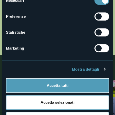
Necessari
del
consenso
Preferenze
Statistiche
Apri mappa
Marketing
Nelle vicinanze
Mostra dettagli
Scoprite luoghi, esperienze e attività nelle vicine località
Accetta tutti
0
Trekking
Ville e Giardini
Accetta selezionati
PERCORSO NORDIC WALKING:
Villa Anelli
"Nordic Walking Park" di
Laghi