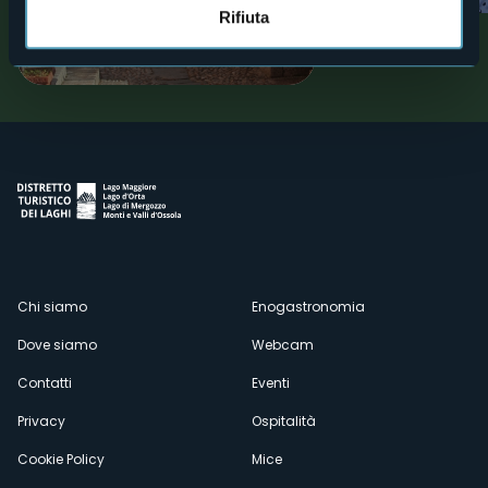
Oggebbio - Percorso n° 2 -
Rifiuta
Pieggio
Lago Maggiore
Menù
Chi siamo
Enogastronomia
Dove siamo
Webcam
secondario
Contatti
Eventi
Privacy
Ospitalità
Cookie Policy
Mice