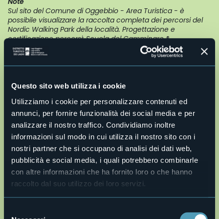
Note
Sul sito del Comune di Oggebbio - Area Turistica - è
possibile visualizzare la raccolta completa dei percorsi del
Nordic Walking Park della località. Progettazione e
certificazione percorsi: Scuola del Camminare ®
Informazioni turistiche
Comune di Oggebbio: Piazza Municipio 1 - 28824 Oggebbio
Tel. 0323 48123/491005 - fax 0323 491921
protocollo@comune.oggebbio.vb.it
-
Questo sito web utilizza i cookie
www.comune.oggebbio.vb.it
Ufficio Turistico di Cannero Riviera: Via Orsi, 1- 28821
Utilizziamo i cookie per personalizzare contenuti ed
Cannero Riviera
annunci, per fornire funzionalità dei social media e per
Tel. 0323 788943 -
cannero@distrettolaghi.it
analizzare il nostro traffico. Condividiamo inoltre
CONTATTA DIRETTAMENTE L'UFFICIO TURISTICO DI CANNERO
informazioni sul modo in cui utilizza il nostro sito con i
RIVIERA
nostri partner che si occupano di analisi dei dati web,
Live
pubblicità e social media, i quali potrebbero combinarle
con altre informazioni che ha fornito loro o che hanno
29,2°
28824 - Oggebbio (VB)
raccolto dal suo utilizzo dei loro servizi.
Parzialmente nuvoloso
Selezione