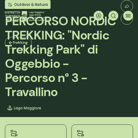
Salta
Outdoor & Natura
al
contenuto
PERCORSO NORDIC
principale
TREKKING: "Nordic
Trekking
Trekking Park" di
Oggebbio -
Percorso n° 3 -
Travallino
Lago Maggiore