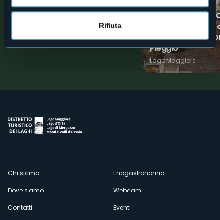
Villa Anelli
PERCORSO NORDIC
"Nordic Walking Pa
Rifiuta
Laghi
Oggebbio - Percor
Pieggio
Lago Maggiore
Menù
Chi siamo
Enogastronomia
Dove siamo
Webcam
secondario
Contatti
Eventi