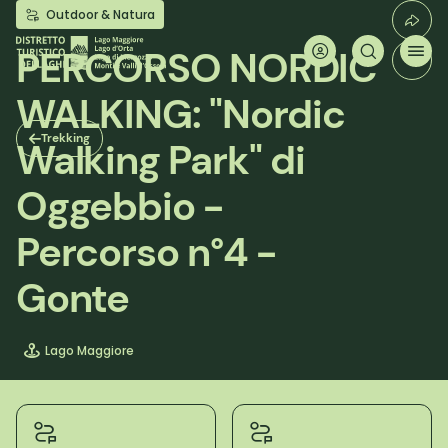
Salta
Outdoor & Natura
al
contenuto
PERCORSO NORDIC
principale
WALKING: "Nordic
Trekking
Walking Park" di
Oggebbio -
Percorso n°4 -
Gonte
Lago Maggiore