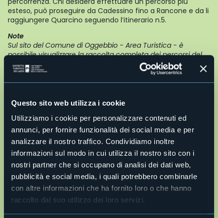
percorrenza. Chi desidera effettuare un percorso più
esteso, può proseguire da Cadessino fino a Rancone e da li
raggiungere Quarcino seguendo l’itinerario n.5.
Note
Sul sito del Comune di Oggebbio - Area Turistica - è
possibile visualizzare la raccolta completa dei percorsi del
Nordic Walking Park della località. Progettazione e
certificazione percorsi: Scuola del Camminare ®
Informazioni turistiche
Comune di Oggebbio: Piazza Municipio 1 - 28824 Oggebbio
Questo sito web utilizza i cookie
Tel. 0323 48123/491005 - fax 0323 491921
protocollo@comune.oggebbio.vb.it
-
Utilizziamo i cookie per personalizzare contenuti ed
www.comune.oggebbio.vb.it
annunci, per fornire funzionalità dei social media e per
Ufficio Turistico di Cannero Riviera: Via Orsi, 1 - 28821
analizzare il nostro traffico. Condividiamo inoltre
Cannero Riviera
Tel. 0323 788943 -
cannero@distrettolaghi.it
informazioni sul modo in cui utilizza il nostro sito con i
nostri partner che si occupano di analisi dei dati web,
CONTATTA DIRETTAMENTE L'UFFICIO TURISTICO DI CANNERO
pubblicità e social media, i quali potrebbero combinarle
RIVIERA CLICCANDO QUI
Live
con altre informazioni che ha fornito loro o che hanno
raccolto dal suo utilizzo dei loro servizi.
28824 - Oggebbio (VB)