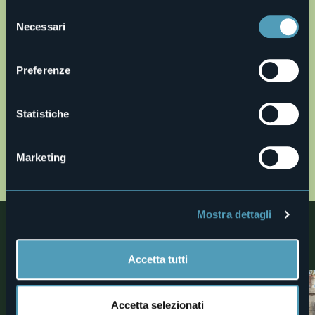
29,8°
Cielo limpido
Selezione
Necessari
del
consenso
Preferenze
Statistiche
Marketing
Apri mappa
Mostra dettagli
Nelle vicinanze
Scoprite luoghi, esperienze e attività nelle vicine località
Accetta tutti
0
Accetta selezionati
Ville e Giardini
Trekking