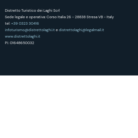
Distretto Turistico dei Laghi Scrl
Sede legale e operativa: Corso Italia 26 - 28838 Stresa VB - Italy
tel:
+39 0323 30416
infoturismo@distrettolaghi.it
e
distrettolaghi@legalmail.it
www.distrettolaghi.it
P.I. 01648650032