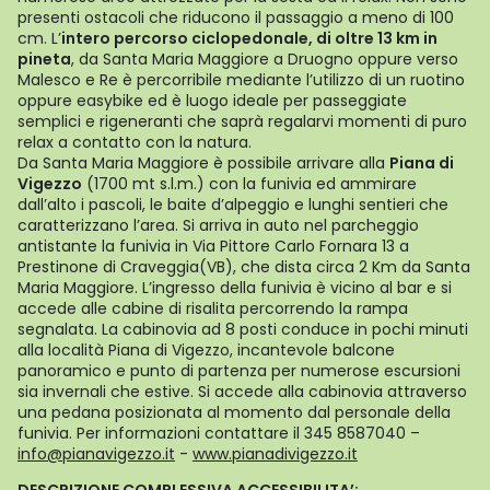
presenti ostacoli che riducono il passaggio a meno di 100
cm. L’
intero percorso ciclopedonale, di oltre 13 km in
pineta
, da Santa Maria Maggiore a Druogno oppure verso
Malesco e Re è percorribile mediante l’utilizzo di un ruotino
oppure easybike ed è luogo ideale per passeggiate
semplici e rigeneranti che saprà regalarvi momenti di puro
relax a contatto con la natura.
Da Santa Maria Maggiore è possibile arrivare alla
Piana di
Vigezzo
(1700 mt s.l.m.) con la funivia ed ammirare
dall’alto i pascoli, le baite d’alpeggio e lunghi sentieri che
caratterizzano l’area. Si arriva in auto nel parcheggio
antistante la funivia in Via Pittore Carlo Fornara 13 a
Prestinone di Craveggia(VB), che dista circa 2 Km da Santa
Maria Maggiore. L’ingresso della funivia è vicino al bar e si
accede alle cabine di risalita percorrendo la rampa
segnalata. La cabinovia ad 8 posti conduce in pochi minuti
alla località Piana di Vigezzo, incantevole balcone
panoramico e punto di partenza per numerose escursioni
sia invernali che estive. Si accede alla cabinovia attraverso
una pedana posizionata al momento dal personale della
funivia. Per informazioni contattare il 345 8587040 –
info@pianavigezzo.it
-
www.pianadivigezzo.it