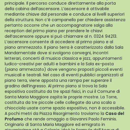
principale. Il percorso conduce direttamente alla porta
della cabina dell’ascensore. L’ascensore è attivabile
mediante chiave dal personale e conduce ai livelli superiori
della struttura. Non c’è campanello per chiedere assistenza
pertanto occorre che un accompagnatore salga alla
reception del primo piano per prendere le chiavi
dell’ascensore oppure si può chiamare al n. 0324 94213.
L’ascensore consente di accedere al primo piano e al
piano ammezzato. Il piano terra è caratterizzato dalla Sala
Mandamentale dove si svolgono convegni, incontri
letterari, concerti di musica classica e jazz, appuntamenti
ludico-creativi per adulti e bambini e la Sala ex-posta
(piano ammezzato) dove vengono proposti piccoli eventi
musicali e teatrali. Nel caso di eventi pubblici organizzati al
piano terra, viene apposta una rampa per superare il
gradino dell’ingresso. Al primo piano si trova la Sala
espositiva costituita da tre spazi fisici, in cui il Comune di
Santa Maria Maggiore ospita le proprie mostre. La Torre,
costituita da tre piccole celle collegate da una scala a
chiocciola usate come spazio espositivo, non è accessibile.
A pochi metri da Piazza Risorgimento troviamo la
Casa del
Profumo
che rende omaggio a Giovanni Paolo Feminis.
Originario di Santa Maria Maggiore ed emigrato in