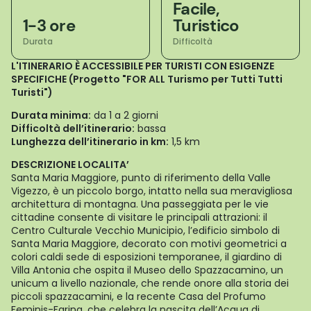
Facile,
1-3 ore
Turistico
Durata
Difficoltà
L'ITINERARIO È ACCESSIBILE PER TURISTI CON ESIGENZE
SPECIFICHE (Progetto "FOR ALL Turismo per Tutti Tutti
Turisti")
Durata minima:
da 1 a 2 giorni
Difficoltà dell’itinerario:
bassa
Lunghezza dell’itinerario in km:
1,5 km
DESCRIZIONE LOCALITA’
Santa Maria Maggiore, punto di riferimento della Valle
Vigezzo, è un piccolo borgo, intatto nella sua meravigliosa
architettura di montagna. Una passeggiata per le vie
cittadine consente di visitare le principali attrazioni: il
Centro Culturale Vecchio Municipio, l’edificio simbolo di
Santa Maria Maggiore, decorato con motivi geometrici a
colori caldi sede di esposizioni temporanee, il giardino di
Villa Antonia che ospita il Museo dello Spazzacamino, un
unicum a livello nazionale, che rende onore alla storia dei
piccoli spazzacamini, e la recente Casa del Profumo
Feminis-Farina, che celebra la nascita dell’Acqua di