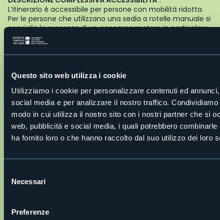
DESCRIZIONE COMPLESSIVA ACCESSIBILITA’:
L’itinerario è accessibile per persone con mobilità ridotta.
Per le persone che utilizzano una sedia a rotelle manuale si
consiglia la presenza di un accompagnatore in particolare
nel centro storico in quanto il percorso presenta dei tratti
con del ciottolato e delle piccole pendenze e alla Piana di
Vigezzo per la presenza di un terreno non agevole.
Realizzatore del percorso: Fabrizio Marta - Rotex
Questo sito web utilizza i cookie
Autore dei testi: Fabrizio Marta - Rotex
Live
Utilizziamo i cookie per personalizzare contenuti ed annunci, 
social media e per analizzare il nostro traffico. Condividiamo 
modo in cui utilizza il nostro sito con i nostri partner che si o
26,6°
Santa Maria Maggiore (VB)
Pioggia
web, pubblicità e social media, i quali potrebbero combinarle
ha fornito loro o che hanno raccolto dal suo utilizzo dei loro s
Selezione
Necessari
del
consenso
Preferenze