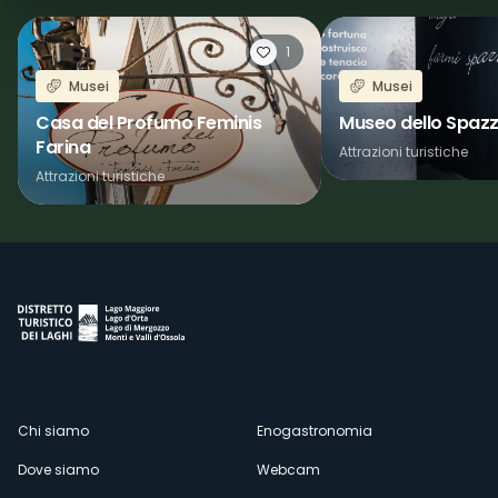
1
Musei
Musei
Casa del Profumo Feminis
Museo dello Spaz
Farina
Attrazioni turistiche
Attrazioni turistiche
Menù
Chi siamo
Enogastronomia
Dove siamo
Webcam
secondario