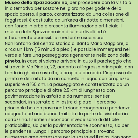
Museo dello Spazzacamino
, per procedere con la visita o
in alternativa per sostare nel giardino per godere dello
spazio aperto. Il parco, caratterizzato da una collezione di
faggi rossi, è costituito da un’area di ridotte dimensioni,
con fondo in erba e presenta illuminazione artificiale. Il
museo dello Spazzacamino è su due livelli ed è
interamente accessibile mediante ascensore.
Non lontano dal centro storico di Santa Maria Maggiore, a
circa un 1 km (15 minuti a piedi) è possibile immergersi nel
verde e fare una passeggiata rigenerante nella zona della
pineta
. In caso si volesse arrivare in auto il parcheggio che
si trova in Via Pineta, 22, accanto all’ingresso principale, con
fondo in ghiaia e asfalto, è ampio e comodo. L’ingresso alla
pineta è delimitato da un cancello in legno con ampiezza
superiore a 150 cm. La passeggiata è caratterizzata da un
percorso principale di oltre 2.5 km di lunghezza con
pavimentazione in asfalto e da numerosi sentieri
secondari, in sterrato o in lastre di pietra. Il percorso
principale ha una pavimentazione omogenea e pendenze
adeguate ad una buona fruibilità da parte dei visitatori in
carrozzina. I sentieri secondari invece sono di difficile
praticabilità, sia per la pavimentazione sconnessa, sia per
le pendenze. Lungo il percorso principale si trovano
numerose aree attrezzate per la sosta ed il relax. Non sono