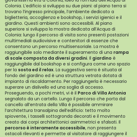
giovanissima età a Colonia, ideò la formula dell’Acqua di
Colonia. L’edificio si sviluppa su due piani: al piano terra si
trovano l’ingresso principale, l’ambiente dedicato a
biglietteria, accoglienza e bookshop, i servizi igienici e il
giardino. Questi ambienti sono accessibili. Al piano
superiore si sviluppa la mostra dedicata all’Acqua di
Colonia: lungo il percorso di visita sono presenti postazioni
multimediali audiovisive e contenitori di essenze che
consentono un percorso multisensoriale. La mostra è
raggiungibile solo mediante il superamento di una
rampa
di scale composta da diversi gradini
. Il
giardino
è
raggiungibile dal bookshop e si configura come uno spazio
per la
sosta ed il relax
. La suggestiva serra è situata al
fondo del giardino ed è una struttura vetrata dotata di
impianto di riscaldamento. Per raggiungerla è necessario
superare un dislivello ed una soglia di accesso.
Proseguendo, a pochi metri, vi è il
Parco di Villa Antonia
segnalato da un cartello. Lungo il percorso che porta dal
cancello all’entrata della Villa è possibile ammirare
l’architettura transalpina dell’edificio: tetto molto
spiovente, i tasselli sottogronda decorati e il movimento
creato dai corpi architettonici asimmetrici e sfalsati. Il
percorso è interamente accessibile
, non presenta
ostacoli rilevanti e permette al visitatore di raggiungere il