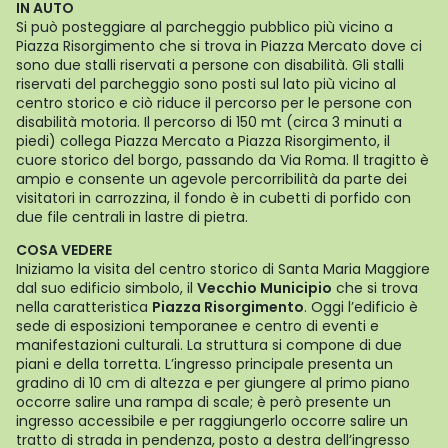
IN AUTO
Si può posteggiare al parcheggio pubblico più vicino a
Piazza Risorgimento che si trova in Piazza Mercato dove ci
sono due stalli riservati a persone con disabilità. Gli stalli
riservati del parcheggio sono posti sul lato più vicino al
centro storico e ciò riduce il percorso per le persone con
disabilità motoria. Il percorso di 150 mt (circa 3 minuti a
piedi) collega Piazza Mercato a Piazza Risorgimento, il
cuore storico del borgo, passando da Via Roma. Il tragitto è
ampio e consente un agevole percorribilità da parte dei
visitatori in carrozzina, il fondo è in cubetti di porfido con
due file centrali in lastre di pietra.
COSA VEDERE
Iniziamo la visita del centro storico di Santa Maria Maggiore
dal suo edificio simbolo, il
Vecchio Municipio
che si trova
nella caratteristica
Piazza Risorgimento
. Oggi l’edificio è
sede di esposizioni temporanee e centro di eventi e
manifestazioni culturali. La struttura si compone di due
piani e della torretta. L’ingresso principale presenta un
gradino di 10 cm di altezza e per giungere al primo piano
occorre salire una rampa di scale; è però presente un
ingresso accessibile e per raggiungerlo occorre salire un
tratto di strada in pendenza, posto a destra dell’ingresso