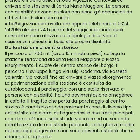
prendere il treno della Ferrovia Vigezzina Centovalli ed
arrivare alla stazione di Santa Maria Maggiore. Le persone
con disabilità devono, qualora non siano già annunciati da
altri vettori, inviare una mail a
info@vigezzinacentovalli.com
oppure telefonare al 0324
242055 almeno 24 h prima del viaggio indicando quali
corse intendono utilizzare e la tipologia di servizio di
assistenza richiesto in base alla propria disabilità.
Dalla stazione al centro storico
Il percorso di 700 mt (circa 10 minuti a piedi) collega la
stazione ferroviaria di Santa Maria Maggiore a Piazza
Risorgimento, il cuore del centro storico del borgo. Il
percorso si sviluppa lungo Via Luigi Cadorna, Via Rossetti
Valentini, Via Cavalli fino ad arrivare a Piazza Risorgimento.
La pavimentazione della stazione è costituita da
autobloccanti. Il parcheggio, con uno stallo riservato a
persone con disabilità, ha una pavimentazione omogenea
in asfalto. Il tragitto che porta dal parcheggio al centro
storico è caratterizzato da pavimentazione di diverso tipo,
dall’asfalto alla pietra, distinguendosi in due tratti principali,
uno che si affaccia sulla strada veicolare ed un secondo
caratterizzato da una strada pedonale. La larghezza media
dei passaggi è agevole e non sono presenti ostacoli che ne
riducono la larghezza.