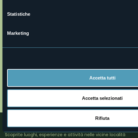
Apri mappa
Statistiche
Marketing
Accetta tutti
8_valli_20ossola_valle_20vigezzo_20santa_20ma
Accetta selezionati
01.jpg
Rifiuta
Nelle vicinanze
Scoprite luoghi, esperienze e attività nelle vicine località