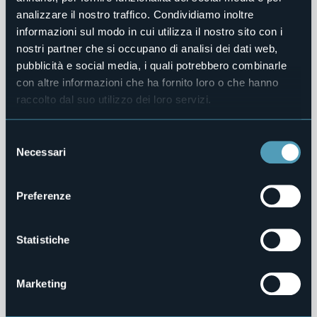
0
analizzare il nostro traffico. Condividiamo inoltre
informazioni sul modo in cui utilizza il nostro sito con i
Fede
nostri partner che si occupano di analisi dei dati web,
pubblicità e social media, i quali potrebbero combinarle
Chiesa Parrocchiale Santa Maria Assunta
con altre informazioni che ha fornito loro o che hanno
Attrazioni turistiche
raccolto dal suo utilizzo dei loro servizi.
Selezione
0
Necessari
del
consenso
Fede
Preferenze
Basilica di San Vittore
Attrazioni turistiche
Statistiche
Marketing
0