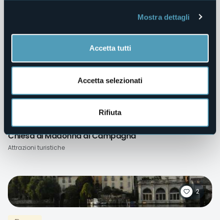
Mostra dettagli
Fede
Chiesa di San Remigio
Attrazioni turistiche
Accetta tutti
Accetta selezionati
0
Rifiuta
Fede
Chiesa di Madonna di Campagna
Attrazioni turistiche
2