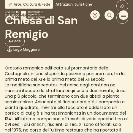
Salta
Arte, Cultura & Fede
Attrazioni turistiche
al
contenuto
Chiesa di San
principale
Remigio
Fede
Lago Maggiore
Oratorio romanico edificato sul promontorio della
Castagnola, in una stupenda posizione panoramica, tra la
prima metà del XI e la prima metà del XII secolo.
Le modifiche succedutesi nel corso degli anni non ne
hanno intaccato la struttura originaria a due navate, di cui
una più piccola, che terminano con due absidi a pianta
semicircolare. Adiacente al fianco nord c`è il campanile a
pianta quadrata, mentre alla facciata è addossato un
portico di cui già si ha testimonianza in un documento del
1341. All`interno compaiono affreschi di varie epoche fino al
XVI sec; i più antichi, risalenti al sec. XI sono affiorati solo
nel 1975, ne corso dell`ultimo restauro che ha riportato il