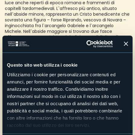
luce anche reperti di epoca romana e frammenti di
capitelli tardomedievali. L`affresco più antico, situato
nell`abside minore, rappresenta un Cristo benedicente che
sovrasta una figura – forse Riprando, vescovo di Novara –
inginocchiata fra l`arcangelo Gabriele e l`arcangelo
Michele. Nell`abside maggiore si trovano due fasce
affrescate, una con Cristo e i dodici apostoli, l`altra, di
diversa fattura, con i mesi dell`anno.
La chiesa è stata dichiarata monumento nazionale nel
1908.
Telefono
Questo sito web utilizza i cookie
+39 0323 503249
Utilizziamo i cookie per personalizzare contenuti ed
Sito web
annunci, per fornire funzionalità dei social media e per
Live
analizzare il nostro traffico. Condividiamo inoltre
informazioni sul modo in cui utilizza il nostro sito con i
nostri partner che si occupano di analisi dei dati web,
30,2°
Via San Remigio
Cielo sereno
pubblicità e social media, i quali potrebbero combinarle
28922 - Verbania Pallanza (VB)
con altre informazioni che ha fornito loro o che hanno
raccolto dal suo utilizzo dei loro servizi.