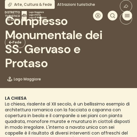
Salta
Arte, Cultura & Fede
Attrazioni turistiche
al
contenuto
Complesso
principale
Monumentale dei
Fede
SS. Gervaso e
Protaso
Lago Maggiore
LA CHIESA
La chiesa, risalente al XII secolo, è un bellissimo esempio di
architettura romanica con la facciata a capanna con
copertura in beola e il campanile a sei piani con pianta
quadrata, monofore murate e muratura in ciottoli disposti
in modo irregolare. L'interno a navata unica con sei
cappelle è il risultato di diversi interventi con affreschi del