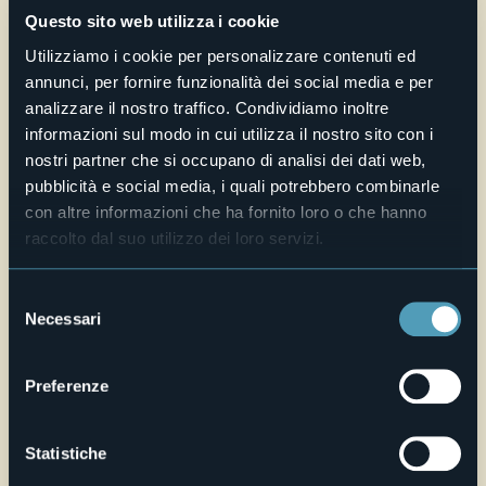
VIA CRUCIS E CAPPELLA DEL SEPOLCRO
Questo sito web utilizza i cookie
Su un lato della piazza è presente l’incantevole porticato
della Via Crucis, con colonne in granito; gli affreschi,
Utilizziamo i cookie per personalizzare contenuti ed
risalenti all’ottocento, sono del pittore valsesiano Giovanni
annunci, per fornire funzionalità dei social media e per
Avondo e terminano con la vecchia cappella funeraria
trasformata poi nella quattordicesima stazione dedicata al
analizzare il nostro traffico. Condividiamo inoltre
Sepolcro. La cappella accoglie al suo interno una statua
informazioni sul modo in cui utilizza il nostro sito con i
lignea di Cristo e gli strumenti della Passione.
nostri partner che si occupano di analisi dei dati web,
pubblicità e social media, i quali potrebbero combinarle
Fonte: ITUR s.c.
con altre informazioni che ha fornito loro o che hanno
E-mail
raccolto dal suo utilizzo dei loro servizi.
info@bavenoturismo.it
Telefono
Selezione
+39 0323 924632
Necessari
del
Sito web
consenso
Live
Preferenze
31,5°
Via Monte Grappa
Cielo limpido
Statistiche
28831 - Baveno (VB)