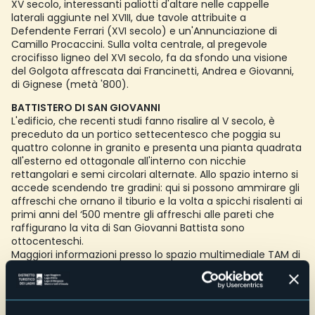
XV secolo, interessanti paliotti d'altare nelle cappelle
laterali aggiunte nel XVIII, due tavole attribuite a
Defendente Ferrari (XVI secolo) e un'Annunciazione di
Camillo Procaccini. Sulla volta centrale, al pregevole
crocifisso ligneo del XVI secolo, fa da sfondo una visione
del Golgota affrescata dai Francinetti, Andrea e Giovanni,
di Gignese (metà '800).
BATTISTERO DI SAN GIOVANNI
L'edificio, che recenti studi fanno risalire al V secolo, è
preceduto da un portico settecentesco che poggia su
quattro colonne in granito e presenta una pianta quadrata
all'esterno ed ottagonale all'interno con nicchie
rettangolari e semi circolari alternate. Allo spazio interno si
accede scendendo tre gradini: qui si possono ammirare gli
affreschi che ornano il tiburio e la volta a spicchi risalenti ai
primi anni del ‘500 mentre gli affreschi alle pareti che
raffigurano la vita di San Giovanni Battista sono
ottocenteschi.
Maggiori informazioni presso lo spazio multimediale TAM di
Cureggio (NO), centro di documentazione dedicato all’arte
e alla storia medievale del novarese -
www.comune.cureggio.no.it