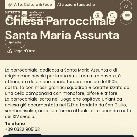
Salta
Arte, Cultura & Fede
Attrazioni turistiche
al
contenuto
Chiesa Parrocchiale
principale
Santa Maria Assunta
Fede
Lago d'Orta
La parrocchiale, dedicata a Santa Maria Assunta e di
origine medioevale per la sua struttura a tre navate, è
affiancata da un campanile tardoromanico del 1505,
costruito con massi granitici squadrati e caratterizzato da
una cella campanaria con monofore, bifore e trifore.
La parrocchiale, sorta nel luogo che ospitava un'antica
chiesa già documentata nel 1217 e fondata da San Giulio,
sembra risalire, nella sua forma attuale, alla seconda metà
del XIV secolo.
Telefono
+39 0322 905163