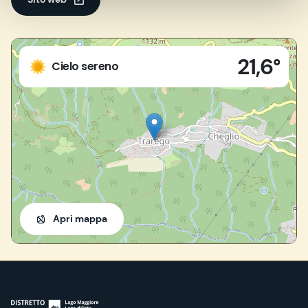
Live
21,6°
28826 - Trarego Viggiona (VB)
Cielo sereno
Apri mappa