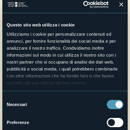
https://www.distrettolaghi.it/it/esperienze/arte-cultura-
fede/monumenti…
Vie Storiche di montagna:
https://www.distrettolaghi.it/it/esperienze/outdoor-
natura/trekking/vie-storiche-di-montagna-linea-
Questo sito web utilizza i cookie
cadorna-piancavallo-morissolo
Utilizziamo i cookie per personalizzare contenuti ed
Vie Storiche di montagna:
https://www.distrettolaghi.it/it/esperienze/outdoor-
annunci, per fornire funzionalità dei social media e per
natura/trekking/vie-storiche-di-montagna-linea-
analizzare il nostro traffico. Condividiamo inoltre
cadorna-colle-monte-spalavera
informazioni sul modo in cui utilizza il nostro sito con i
Percorso slow trek:
nostri partner che si occupano di analisi dei dati web,
https://www.distrettolaghi.it/it/esperienze/outdoor-
natura/trekking/percorso-slow-trek-linea-cadorna-
pubblicità e social media, i quali potrebbero combinarle
monte-morissolo
con altre informazioni che ha fornito loro o che hanno
raccolto dal suo utilizzo dei loro servizi.
ITINERARI BIKE
Itinerari Bike consigliati:
Percorso MTB del Monte Carza con passaggio alla Big
Selezione
Bench:
https://www.distrettolaghi.it/it/esperienze/outdoor-
Necessari
del
natura/bike/percorso-mtb-monte-carza
Sulla linea cadorna dell’Alto Verbano
consenso
https://www.distrettolaghi.it/it/esperienze/outdoor-
Preferenze
natura/bike/percorso-mtb-slow-panorama/sulla-linea-
cadorna-del-verbano