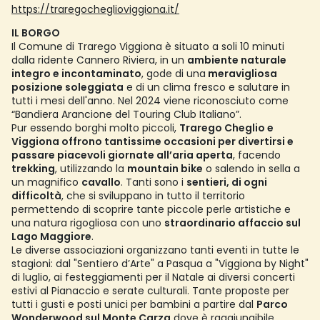
https://traregocheglioviggiona.it/
IL BORGO
Il Comune di Trarego Viggiona è situato a soli 10 minuti
dalla ridente Cannero Riviera, in un
ambiente naturale
integro e incontaminato
, gode di una
meravigliosa
posizione soleggiata
e di un clima fresco e salutare in
tutti i mesi dell'anno. Nel 2024 viene riconosciuto come
“Bandiera Arancione del Touring Club Italiano”.
Pur essendo borghi molto piccoli,
Trarego Cheglio e
Viggiona offrono tantissime occasioni per divertirsi e
passare piacevoli giornate all’aria aperta
, facendo
trekking
, utilizzando la
mountain bike
o salendo in sella a
un magnifico
cavallo
. Tanti sono i
sentieri, di ogni
difficoltà
, che si sviluppano in tutto il territorio
permettendo di scoprire tante piccole perle artistiche e
una natura rigogliosa con uno
straordinario affaccio sul
Lago Maggiore
.
Le diverse associazioni organizzano tanti eventi in tutte le
stagioni: dal "Sentiero d’Arte" a Pasqua a "Viggiona by Night"
di luglio, ai festeggiamenti per il Natale ai diversi concerti
estivi al Pianaccio e serate culturali. Tante proposte per
tutti i gusti e posti unici per bambini a partire dal
Parco
Wonderwood sul Monte Carza
dove è raggiungibile