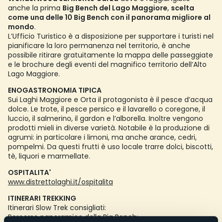
anche la prima
Big Bench del Lago Maggiore
,
scelta
come una delle 10 Big Bench con il panorama migliore al
mondo
.
L’Ufficio Turistico è a disposizione per supportare i turisti nel
pianificare la loro permanenza nel territorio, è anche
possibile ritirare gratuitamente la mappa delle passeggiate
e le brochure degli eventi del magnifico territorio dell’Alto
Lago Maggiore.
ENOGASTRONOMIA TIPICA
Sui Laghi Maggiore e Orta il protagonista è il pesce d’acqua
dolce. Le trote, il pesce persico e il lavarello o coregone, il
luccio, il salmerino, il gardon e l’alborella. Inoltre vengono
prodotti mieli in diverse varietà. Notabile è la produzione di
agrumi: in particolare i limoni, ma anche arance, cedri,
pompelmi. Da questi frutti è uso locale trarre dolci, biscotti,
tè, liquori e marmellate.
OSPITALITA'
www.distrettolaghi.it/ospitalita
ITINERARI TREKKING
Itinerari Slow Trek consigliati:
Percorso panoramico della Big Bench: