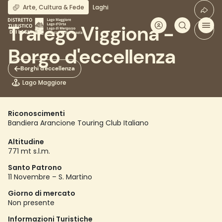
Salta
Arte, Cultura & Fede
Laghi
al
contenuto
Trarego Viggiona -
principale
Borgo d'eccellenza
Borghi d'eccellenza
Lago Maggiore
Riconoscimenti
Bandiera Arancione Touring Club Italiano
Altitudine
771 mt s.l.m.
Santo Patrono
11 Novembre – S. Martino
Giorno di mercato
Non presente
Informazioni Turistiche