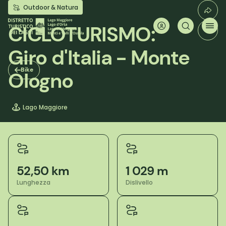
Salta
Outdoor & Natura
al
contenuto
CICLOTURISMO:
principale
Giro d'Italia - Monte
Bike
Ologno
Lago Maggiore
52,50 km
1 029 m
Lunghezza
Dislivello