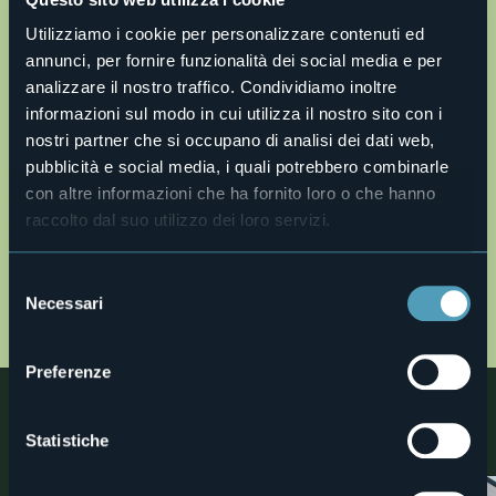
Utilizziamo i cookie per personalizzare contenuti ed
annunci, per fornire funzionalità dei social media e per
Apri mappa
analizzare il nostro traffico. Condividiamo inoltre
informazioni sul modo in cui utilizza il nostro sito con i
nostri partner che si occupano di analisi dei dati web,
v29-monte-carza-mtb.gpx
pubblicità e social media, i quali potrebbero combinarle
Descrizione completa
con altre informazioni che ha fornito loro o che hanno
raccolto dal suo utilizzo dei loro servizi.
Description en
Description fr
Selezione
Beschreibung
Necessari
del
MAP
consenso
Preferenze
Nelle vicinanze
Statistiche
Scoprite luoghi, esperienze e attività nelle vicine località