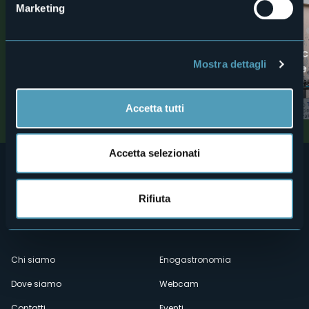
Marketing
2
Monumenti
Musei
Big Bench del Lago
Museo tattile di S
Mostra dettagli
Naturali del lago e
Attrazioni turistiche
montagna
Attrazioni turistiche
Accetta tutti
Accetta selezionati
Rifiuta
Menù
Chi siamo
Enogastronomia
Dove siamo
Webcam
secondario
Contatti
Eventi