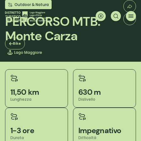
Salta
Outdoor & Natura
al
contenuto
PERCORSO MTB:
principale
Monte Carza
Bike
Lago Maggiore
11,50 km
630 m
Lunghezza
Dislivello
1-3 ore
Impegnativo
Durata
Difficoltà