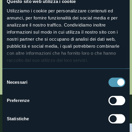
Questo sito web utilizza i cookie
Utilizziamo i cookie per personalizzare contenuti ed
Apri mappa
annunci, per fornire funzionalità dei social media e per
analizzare il nostro traffico. Condividiamo inoltre
informazioni sul modo in cui utilizza il nostro sito con i
v22-24-linea-cadorna-verbano-mtb.gpx
nostri partner che si occupano di analisi dei dati web,
pubblicità e social media, i quali potrebbero combinarle
Descrizione completa
con altre informazioni che ha fornito loro o che hanno
Description en
raccolto dal suo utilizzo dei loro servizi.
Description fr
Beschreibung
Selezione
MAP
Necessari
del
consenso
Preferenze
Nelle vicinanze
Scoprite luoghi, esperienze e attività nelle vicine località
Statistiche