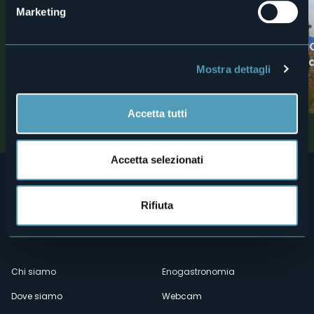
0
Marketing
Trekking
Trekking
PERCORSO NORDIC TREKKING:
VIE STORICHE DI 
"Nordic Trekking Park" di
Linea Cadorna: Pi
Mostra dettagli
Oggebbio - Percorso n° 9 -
Morissolo
Piancavallo
Lago Maggiore
Lago Maggiore
Accetta tutti
Accetta selezionati
Rifiuta
Menù
Chi siamo
Enogastronomia
Dove siamo
Webcam
secondario