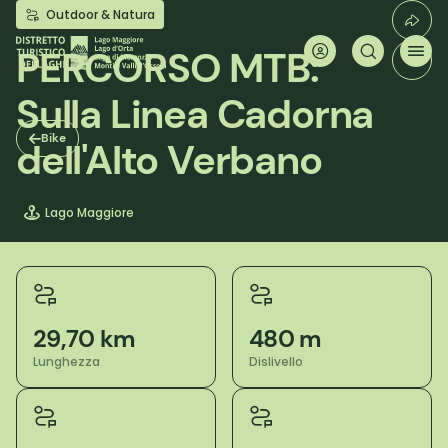
Salta
Outdoor & Natura
al
contenuto
PERCORSO MTB:
principale
Sulla Linea Cadorna
Bike
dell'Alto Verbano
Lago Maggiore
29,70 km
480 m
Lunghezza
Dislivello